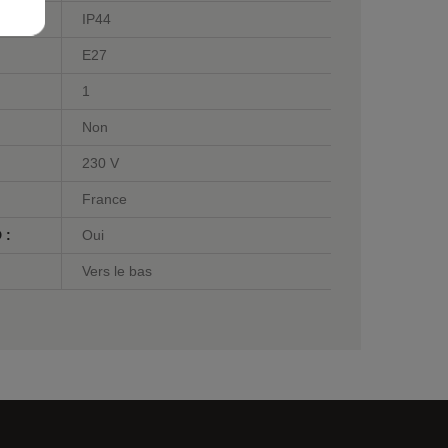
IP44
E27
1
Non
230 V
France
 :
Oui
Vers le bas