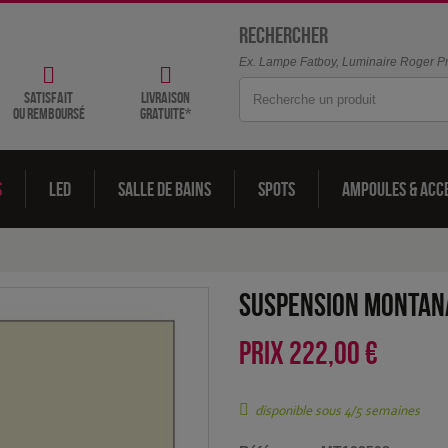
Rechercher
Ex. Lampe Fatboy, Luminaire Roger Pra
satisfait
livraison
ou remboursé
gratuite*
s
LED
Salle de bains
Spots
Ampoules & acc
suspension Montana
PRIX
222,00 €
disponible sous 4/5 semaines