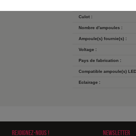
Norme de sécurité :
Culot :
Nombre d'ampoules :
Ampoule(s) fournie(s) :
Voltage :
Pays de fabrication :
Compatible ampoule(s) LED
Eclairage :
Rejoignez-nous !
Newsletter