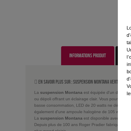
Lo
d’
ta
U
Informations produit
l’
in
bo
d’
En savoir plus sur :
suspension Montana Vert de gris
Vo
La
suspension Montana
est équipée d'un diffuseur
le
ou dépoli offrant un éclairage clair. Vous pourrez é
basse consommation, LED de 20 watts ne dépassa
également d'une ampoule halogène de 105 watts m
La
suspension Montana
est disponible avec le dô
Depuis plus de 100 ans Roger Pradier fabrique des l