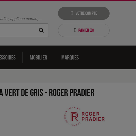
Votre compte
dier, applique murale, ...
Panier (
0
)
essoires
Mobilier
Marques
 Vert de gris
-
Roger Pradier