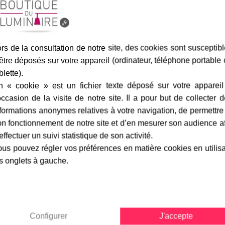
Assurance transport offe
rs de la consultation de notre site, des cookies sont susceptib
être déposés sur votre appareil (ordinateur, téléphone portable
blette).
n « cookie » est un fichier texte déposé sur votre appareil
marque
livraison
gamme complè
occasion de la visite de notre site. Il a pour but de collecter 
formations anonymes relatives à votre navigation, de permettre
n fonctionnement de notre site et d’en mesurer son audience a
effectuer un suivi statistique de son activité.
-
Roger Pradier
Fiche technique
us pouvez régler vos préférences en matière cookies en utilis
 disponible avec un verre clair
s onglets à gauche.
Largeur en cm :
quiper ce luminaire d'une ampoule
Hauteur en cm :
nt pas 140 mm de longueur mais
ax.
Finition / couleur :
me laqué blanc ou dôme cuivre.
uminaires extérieurs pour notre
Configurer
J'accepte
Classe :