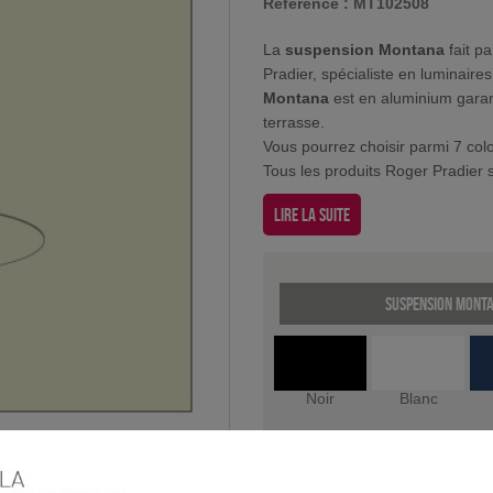
Référence :
MT102508
La
suspension Montana
fait pa
Pradier, spécialiste en luminaire
Montana
est en aluminium garanti
terrasse.
Vous pourrez choisir parmi 7 col
Tous les produits Roger Pradier s
Lire la suite
suspension Monta
Noir
Blanc