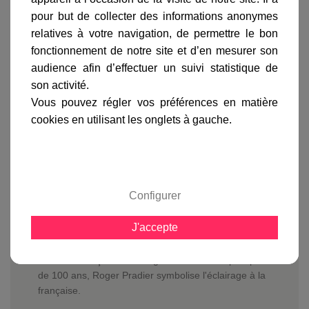
livraison
pour but de collecter des informations anonymes
gamme complète
relatives à votre navigation, de permettre le bon
fonctionnement de notre site et d’en mesurer son
avis clients
audience afin d’effectuer un suivi statistique de
son activité.
Vous pouvez régler vos préférences en matière
En savoir plus sur :
Lampadaire Aubanne 2 lumières
cookies en utilisant les onglets à gauche.
grès
-
Roger Pradier
Le lampadaire Aubanne 2 lumières
est équipé de 2
diffuseurs en verre dépoli et les réflecteurs en
polycarbonate opale offrent une diffusion centralisée
Configurer
de la lumière.
Vous pouvez équiper ce luminaire d'ampoules à
J'accepte
économie d'énergie ou d'ampoules LED d'une
longueur maximum de 150 mm.
Créateur français d'éclairages extérieurs depuis plus
de 100 ans, Roger Pradier symbolise l'éclairage à la
française.