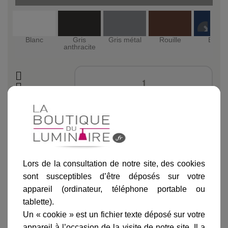
Blanc
Gris
Gris métal
Rouille
Bleu
anthracite
Ajouter au panier
Lors de la consultation de notre site, des cookies
sont susceptibles d’être déposés sur votre
appareil (ordinateur, téléphone portable ou
Informations produit
tablette).
Un « cookie » est un fichier texte déposé sur votre
marque
appareil à l’occasion de la visite de notre site. Il a