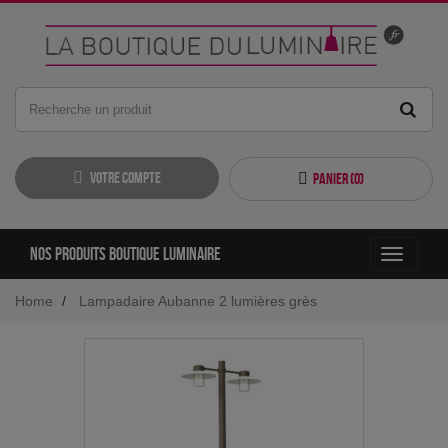
Votre compte
Panier (
0
)
Nos produits boutique luminaire
Toggle
navigati
Home
Lampadaire Aubanne 2 lumières grès