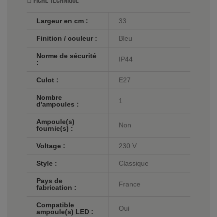
Fiche technique
Largeur en cm :
33
Finition / couleur :
Bleu
Norme de sécurité
IP44
:
Culot :
E27
Nombre
1
d'ampoules :
Ampoule(s)
Non
fournie(s) :
Voltage :
230 V
Style :
Classique
Pays de
France
fabrication :
Compatible
Oui
ampoule(s) LED :