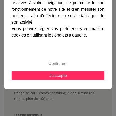
relatives à votre navigation, de permettre le bon
gamme complète
fonctionnement de notre site et d’en mesurer son
audience afin d’effectuer un suivi statistique de
avis clients
son activité.
Vous pouvez régler vos préférences en matière
cookies en utilisant les onglets à gauche.
En savoir plus sur :
Suspension Aubanne Bleue
-
Roger
Pradier
La suspension Aubanne
est équipée d'un diffuseur
en verre dépoli et d'un réflecteur en polycarbonate
Configurer
opale pour un éclairage doux et chaleureux.
Aubanne
peut-être équipée d'une ampoule à
J'accepte
économie d'énergie ou d'une ampoule LED dont la
longueur ne doit pas excéder 150 mm.
Roger Pradier est le symbole de l'éclairage à la
française car il conçoit et fabrique des luminaires
depuis plus de 100 ans.