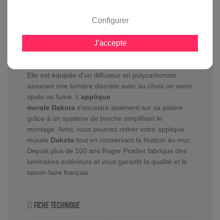
Dakota Bordeaux
-
Roger Pradier
Configurer
Equipée d'une ampoule basse consommation LED
ne dépassant pas 200 mm de long ou d'une ampoule
J'accepte
halogène d'une puissance de 75 watts,
l'applique
murale Dakota
offrira une belle luminosité à vos
extérieurs.
Elle est équipée d'un diffuseur en polycarbonate
assurant une lumière discrète avec au choix un verre
opale ou fumé. L'
applique
murale Dakota
s'encastre aisément sur sa patère
grâce à un système de broche simplifiant le
montage. Ainsi, vous pourrez retirer votre applique
murale
Dakota
tout en conservant la fixation au mur.
Depuis plus de 100 ans Roger Pradier fabrique des
luminaires extérieurs et vous garantit la qualité et le
savoir-faire français.
Fiche technique