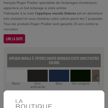
français Roger Pradier spécialiste de l'éclairages d'extérieurs,
apportera un bel éclairage à votre entrée.
Fabriquée à la main
l'applique murale Dakota
est en aluminium
très résistant et vous choisirez votre coloris parmi les 7 proposés.
Tous les produits Roger Pradier sont garantis 25 ans contre la
corrosion.
Lire la suite
Applique murale Ã potence Dakota Bordeaux existe dans d'autres
coloris
Blanc
Gris
Bleu
Vert anglais
Grès
anthracite