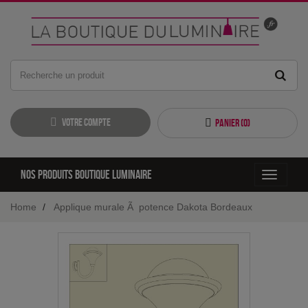
Votre compte
Panier (
0
)
Nos produits boutique luminaire
Toggle
navigati
Home
Applique murale Ã potence Dakota Bordeaux