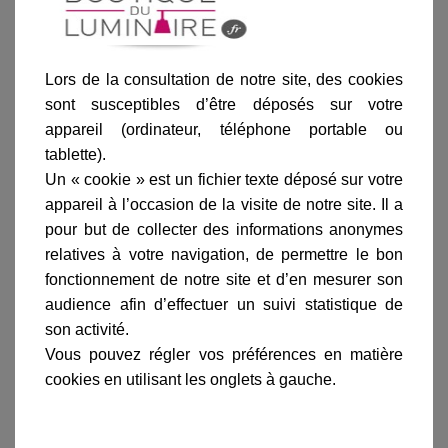
Ajouter au panier
Lors de la consultation de notre site, des cookies
sont susceptibles d’être déposés sur votre
appareil (ordinateur, téléphone portable ou
tablette).
Un « cookie » est un fichier texte déposé sur votre
appareil à l’occasion de la visite de notre site. Il a
Informations produit
pour but de collecter des informations anonymes
marque
relatives à votre navigation, de permettre le bon
fonctionnement de notre site et d’en mesurer son
livraison
audience afin d’effectuer un suivi statistique de
gamme complète
son activité.
avis clients
Vous pouvez régler vos préférences en matière
cookies en utilisant les onglets à gauche.
En savoir plus sur :
Applique murale Ã potence