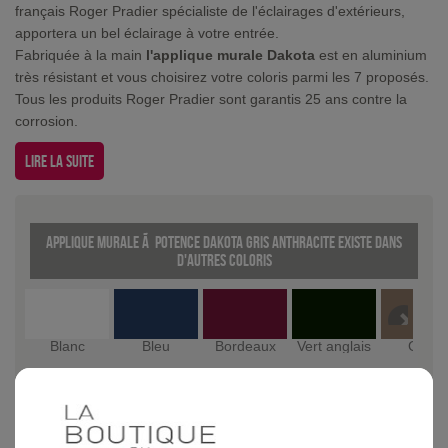
français Roger Pradier spécialiste de l'éclairages d'extérieurs,
apportera un bel éclairage à votre entrée.
Fabriquée à la main
l'applique murale Dakota
est en aluminium
très résistant et vous choisirez votre coloris parmi les 7 proposés.
Tous les produits Roger Pradier sont garantis 25 ans contre la
corrosion.
Lire la suite
Applique murale Ã potence Dakota Gris anthracite existe dans
d'autres coloris
Blanc
Bleu
Bordeaux
Vert anglais
Grès