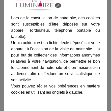
Ajouter au panier
Lors de la consultation de notre site, des cookies
sont susceptibles d’être déposés sur votre
appareil (ordinateur, téléphone portable ou
tablette).
Un « cookie » est un fichier texte déposé sur votre
appareil à l’occasion de la visite de notre site. Il a
Informations produit
pour but de collecter des informations anonymes
marque
relatives à votre navigation, de permettre le bon
livraison
fonctionnement de notre site et d’en mesurer son
audience afin d’effectuer un suivi statistique de
gamme complète
son activité.
avis clients
Vous pouvez régler vos préférences en matière
cookies en utilisant les onglets à gauche.
En savoir plus sur :
Applique murale Ã potence
Dakota Gris anthracite
-
Roger Pradier