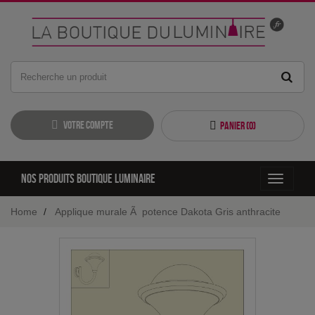
Votre compte
Panier (
0
)
Nos produits boutique luminaire
Toggle
navigati
Home
Applique murale Ã potence Dakota Gris anthracite