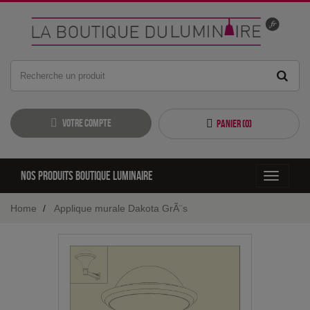
Votre compte
Panier (
0
)
Nos produits boutique luminaire
Toggle
navigati
Home
Applique murale Dakota GrÃ¨s