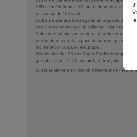
d’
LED n'excédant pas 180 mm de long max. ou d'une
Vo
puissance de 105 watts.
le
La
borne Bermude
est également équipée d'un diff
une lumière sobre, et d'un réflecteur blanc renvoyan
Selon votre choix, vous opterez pour la version av
portée de 5 m ou de la prise de courant qui vous pe
facilement un appareil électrique.
Depuis plus de 100 ans Roger Pradier fabrique des l
garantit la qualité et le savoir-faire français.
Existe également en version
détecteur de mouvem