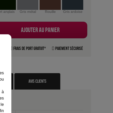
rt anglais
Gris métal
Rouille
Gris ardoise
Ajouter au panier
rte
Frais de port gratuit*
Paiement sécurisé
les
 ou
te
avis clients
 à
des
 le
fin