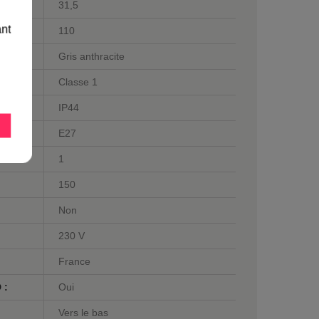
31,5
ant
110
Gris anthracite
Classe 1
IP44
E27
1
150
Non
230 V
France
 :
Oui
Vers le bas