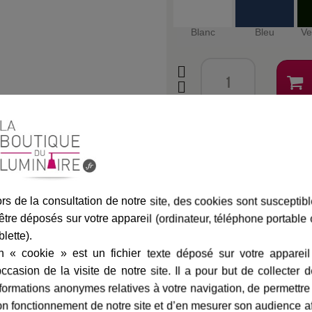
Blanc
Bleu
Ve
Assurance transport offe
rs de la consultation de notre site, des cookies sont susceptib
être déposés sur votre appareil (ordinateur, téléphone portable
marque
livraison
gamme complè
blette).
n « cookie » est un fichier texte déposé sur votre appareil
occasion de la visite de notre site. Il a pour but de collecter 
acite
-
Roger Pradier
Fiche technique
formations anonymes relatives à votre navigation, de permettre
n fonctionnement de notre site et d’en mesurer son audience a
e ampoule basse consommation,