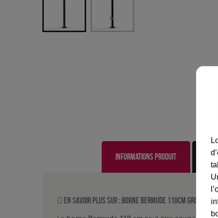
Lo
d’
Informations produit
ta
U
l’
En savoir plus sur :
Borne Bermude 110cm Gris anthr
in
bo
La
borne Bermude 110 cm
peut-être équipée d'un