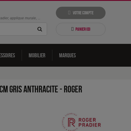
Votre compte
dier, applique murale, ...
Panier (
0
)
essoires
Mobilier
Marques
cm Gris anthracite
-
Roger