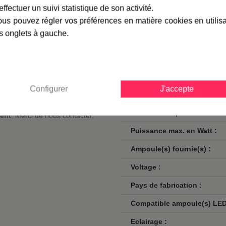
Largeur en cm :
effectuer un suivi statistique de son activité.
 ampoule halogène d'une
us pouvez régler vos préférences en matière cookies en utilis
Hauteur en cm :
s onglets à gauche.
useur en verre dépoli assurant
Finition / couleur :
t la lumière vers le bas.
ec détecteur de mouvement d'une
Classe :
rmettra de brancher très
Norme de sécurité :
Configurer
J'accepte
uminaires extérieurs et vous
Culot :
Nombre d'ampoules :
ent
.
Merci de nous contacter
.
Puissance max. en Watt :
Ampoule(s) fournie(s) :
Voltage :
Pays de fabrication :
Compatible ampoule(s) LED
Eclairage :