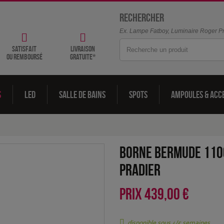
Rechercher
Ex. Lampe Fatboy, Luminaire Roger Pra
satisfait
livraison
ou remboursé
gratuite*
s
LED
Salle de bains
Spots
Ampoules & acc
Borne Bermude 110
Pradier
PRIX
439,00 €
disponible sous 4/5 semaines