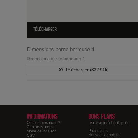
TÉLÉCHARGER
Dimensions borne bermude 4
Dimensions borne bermude 4
Télécharger (332.91k)
Informations
Bons plans
le design à tout prix
Qui sommes-nous ?
Contactez-nous
Promotions
Mode de livraison
Nouveaux produits
CGV