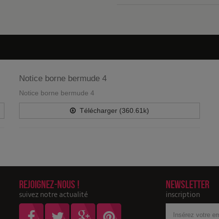
Notice borne bermude 4
Notice borne bermude 4
Télécharger (360.61k)
Rejoignez-nous !
Newsletter
suivez notre actualité
inscription
Votre
adresse