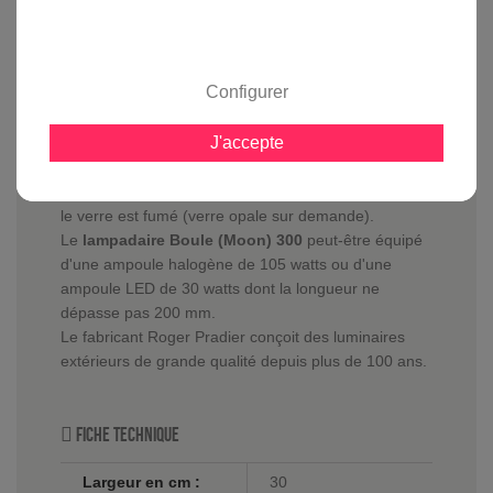
avis clients
Configurer
En savoir plus sur :
Lampadaire Boule 300 Vert de gris
-
Roger Pradier
J'accepte
Le
lampadaire Boule (Moon) 300
est équipé d'un
globe en PMMA mesurant 300 mm de diamètre dont
le verre est fumé (verre opale sur demande).
Le
lampadaire Boule (Moon) 300
peut-être équipé
d'une ampoule halogène de 105 watts ou d'une
ampoule LED de 30 watts dont la longueur ne
dépasse pas 200 mm.
Le fabricant Roger Pradier conçoit des luminaires
extérieurs de grande qualité depuis plus de 100 ans.
Fiche technique
Largeur en cm :
30