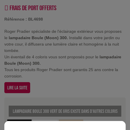
Frais de port offerts
Référence :
BL4698
Roger Pradier spécialiste de l'éclairage extérieur vous proposes
le
lampadaire Boule (Moon) 300.
Installé dans votre jardin ou
votre cour, il diffusera une lumière claire et homogène à la nuit
tombée.
Un éventail de 4 coloris vous sont proposés pour le
lampadaire
Boule (Moon) 300.
Tous les produits Roger Pradier sont garantis 25 ans contre la
corrosion.
Lire la suite
Lampadaire Boule 300 Vert de gris existe dans d'autres coloris