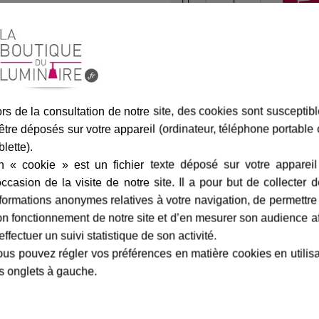
Assurance transport offe
rs de la consultation de notre site, des cookies sont susceptib
être déposés sur votre appareil (ordinateur, téléphone portable
marque
livraison
gamme complè
blette).
n « cookie » est un fichier texte déposé sur votre appareil
occasion de la visite de notre site. Il a pour but de collecter 
formations anonymes relatives à votre navigation, de permettre
 200 Blanche
-
Roger Pradier
Fiche technique
n fonctionnement de notre site et d’en mesurer son audience a
t équipée d'un globe en PMMA
effectuer un suivi statistique de son activité.
Largeur en cm :
e lumière (verre opale en option
us pouvez régler vos préférences en matière cookies en utilis
Hauteur en cm :
s onglets à gauche.
oule halogène de 60 watts ou
Profondeur en cm :
as 150 mm.
us de 100 ans, Roger Pradier
Finition / couleur :