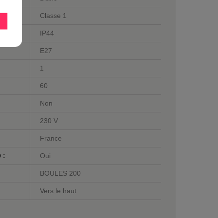
Classe 1
IP44
E27
1
60
Non
230 V
France
 :
Oui
BOULES 200
Vers le haut