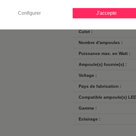
Classe :
Configurer
J'accepte
Norme de sécurité :
Culot :
Nombre d'ampoules :
Puissance max. en Watt :
Ampoule(s) fournie(s) :
Voltage :
Pays de fabrication :
Compatible ampoule(s) LED
Gamme :
Eclairage :