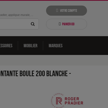
Votre compte
dier, applique murale, ...
Panier (
0
)
essoires
Mobilier
Marques
ontante Boule 200 Blanche
-