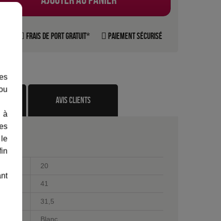
rte
Frais de port gratuit*
Paiement sécurisé
les
 ou
te
avis clients
 à
des
 le
fin
20
ant
41
31,5
Blanc