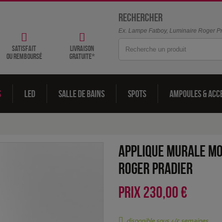
Rechercher
Ex. Lampe Fatboy, Luminaire Roger Pra
satisfait
livraison
ou remboursé
gratuite*
s
LED
Salle de bains
Spots
Ampoules & acc
Applique murale m
Roger Pradier
PRIX
230,00 €
disponible sous 4/5 semaines