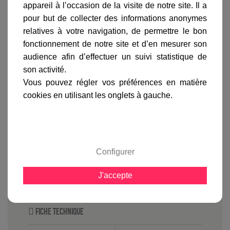
avis clients
appareil à l’occasion de la visite de notre site. Il a
pour but de collecter des informations anonymes
relatives à votre navigation, de permettre le bon
fonctionnement de notre site et d’en mesurer son
En savoir plus sur :
Applique murale Boréal 1 Vert de
gris
-
Roger Pradier
audience afin d’effectuer un suivi statistique de
son activité.
Très élégante,
L'applique murale Boréal 1
offre un
Vous pouvez régler vos préférences en matière
diffuseur en forme de globe diamètre 200 mm en
cookies en utilisant les onglets à gauche.
PMMA, à choisir en opale ou en fumé offrant un
éclairage de qualité. Pour
L'applique murale Boréal
vous adapterez une ampoule basse consommation,
LED, ne dépassant pas 150 mm de longueur mais
aussi une ampoule halogène de 60 watts max.
Configurer
Depuis plus de 100 ans Roger Pradier fabrique et
garantit ses luminaires extérieurs pour notre plus
J'accepte
grand plaisir.
Fiche technique