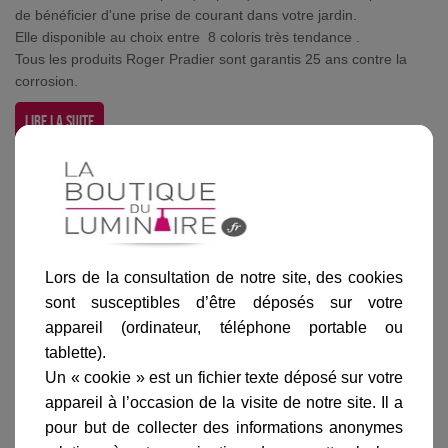
de bénéficier d'une prise de courant dans votre jardin.
Elle disponible au choix entre 8 coloris très tendance .
Tous les produits Roger Pradier sont garantis 25 ans contre la
corrosion.
Lire la suite
Borne Prise BornÃ©o 37cm GrÃ¨s existe dans d'autres coloris
Lors de la consultation de notre site, des cookies
Blanc
Gris
Bleu
Vert anglais
Gris mét
sont susceptibles d’être déposés sur votre
anthracite
appareil (ordinateur, téléphone portable ou
tablette).
Un « cookie » est un fichier texte déposé sur votre
appareil à l’occasion de la visite de notre site. Il a
pour but de collecter des informations anonymes
Ajouter au panier