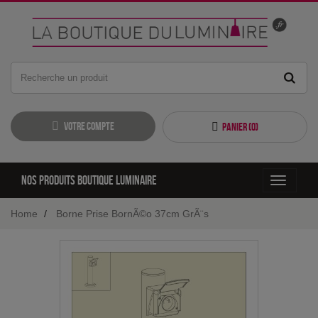
Votre compte
Panier (
0
)
Nos produits boutique luminaire
Toggle
navigati
Home
Borne Prise BornÃ©o 37cm GrÃ¨s