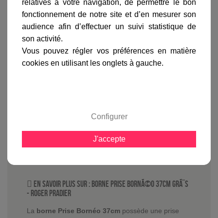
relatives à votre navigation, de permettre le bon
fonctionnement de notre site et d’en mesurer son
audience afin d’effectuer un suivi statistique de
son activité.
Vous pouvez régler vos préférences en matière
cookies en utilisant les onglets à gauche.
Informations produit
marque
livraison
Configurer
gamme complète
J'accepte
avis clients
En savoir plus sur :
Borne Prise BornÃ©o 37cm GrÃ¨s
-
Roger Pradier
La
borne Prise Bornéo 37cm
possède une prise