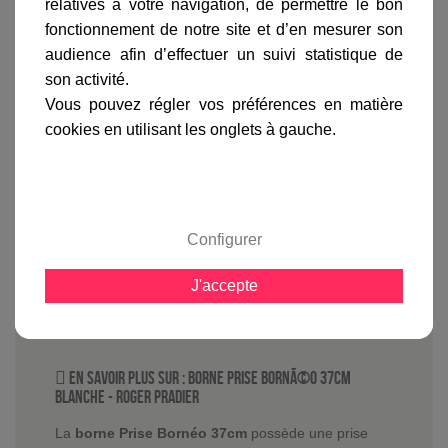
relatives à votre navigation, de permettre le bon
fonctionnement de notre site et d’en mesurer son
audience afin d’effectuer un suivi statistique de
son activité.
Vous pouvez régler vos préférences en matière
cookies en utilisant les onglets à gauche.
Informations produit
marque
livraison
Configurer
gamme complète
J'accepte
avis clients
En savoir plus sur :
Borne Prise BornÃ©o 37cm
Blanche
-
Roger Pradier
La
borne Prise Bornéo 37cm
possède une prise