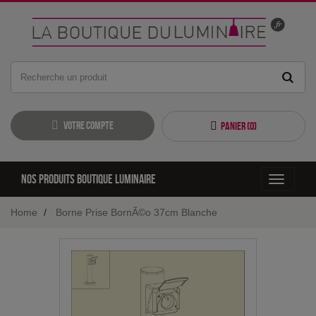
Votre compte
Panier (
0
)
Nos produits boutique luminaire
Toggle
navigati
Home
Borne Prise BornÃ©o 37cm Blanche