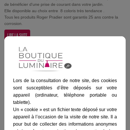
de bénéficier d'une prise de courant dans votre jardin.
Elle disponible au choix entre 8 coloris très tendance .
Tous les produits Roger Pradier sont garantis 25 ans contre la
corrosion.
Lire la suite
Borne Prise BornÃ©o 37cm Blanche existe dans d'autres coloris
Lors de la consultation de notre site, des cookies
Gris
Bleu
Vert anglais
Gris métal
Rouille
sont susceptibles d’être déposés sur votre
anthracite
appareil (ordinateur, téléphone portable ou
tablette).
Un « cookie » est un fichier texte déposé sur votre
appareil à l’occasion de la visite de notre site. Il a
pour but de collecter des informations anonymes
Ajouter au panier