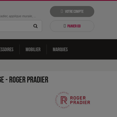
Votre compte
dier, applique murale, ...
Panier (
0
)
essoires
Mobilier
Marques
ge
-
Roger Pradier