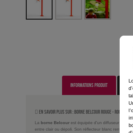
Lo
Informations produit
d’
ta
U
l’
En savoir plus sur :
Borne Belcour Rouge
-
Roger Pra
in
La
borne Belcour
est équipée d'un diffuseur dont v
bo
entre clair ou dépoli. Son réflecteur blanc renvoie la
d’