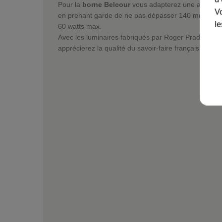
Pour la
borne Belcour
vous adapterez une ampoul
Vo
en prenant garde de ne pas dépasser 140 mm max,
le
60 watts max.
Avec les luminaires fabriqués par Roger Pradier dep
apprécierez la qualité du savoir-faire français.