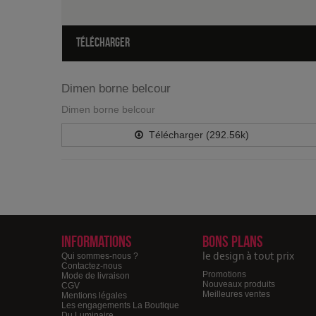
TÉLÉCHARGER
Dimen borne belcour
Dimen borne belcour
Télécharger (292.56k)
Informations
Bons plans
le design à tout prix
Qui sommes-nous ?
Contactez-nous
Promotions
Mode de livraison
Nouveaux produits
CGV
Meilleures ventes
Mentions légales
Les engagements La Boutique
Du Luminaire