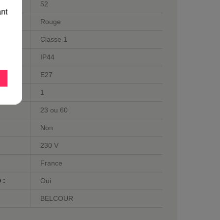
52
ant
Rouge
Classe 1
IP44
E27
1
23 ou 60
Non
230 V
France
 :
Oui
BELCOUR