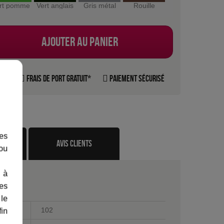
rt pomme
Vert anglais
Gris métal
Rouille
Grès
Ble
Ajouter au panier
rte
Frais de port gratuit*
Paiement sécurisé
les
te
avis clients
 ou
 à
des
 le
102
fin