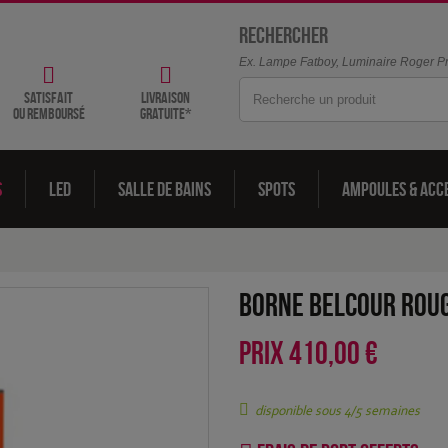
Rechercher
Ex. Lampe Fatboy, Luminaire Roger Pra
satisfait
livraison
ou remboursé
gratuite*
s
LED
Salle de bains
Spots
Ampoules & acc
Borne Belcour Rou
PRIX
410,00 €
disponible sous 4/5 semaines