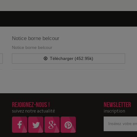
Notice borne belcour
Notice borne belcour
Télécharger (452.95k)
Rejoignez-nous !
Newsletter
suivez notre actualité
inscription
Votre
adresse
Email