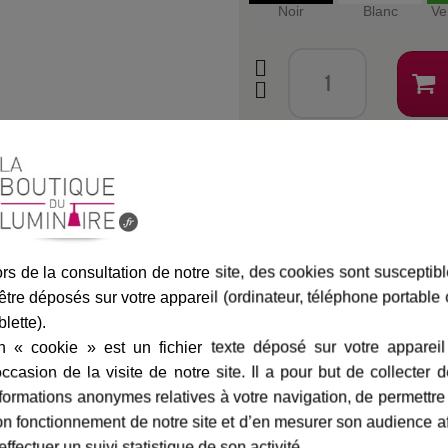
Noir
Blanc
Ve
Assurance transport offe
rs de la consultation de notre site, des cookies sont susceptib
marque
livraison
gamme complè
être déposés sur votre appareil (ordinateur, téléphone portable
blette).
n « cookie » est un fichier texte déposé sur votre appareil
occasion de la visite de notre site. Il a pour but de collecter 
dier
Fiche technique
formations anonymes relatives à votre navigation, de permettre
ous pourrez en choisir le verre
Hauteur en cm :
n fonctionnement de notre site et d’en mesurer son audience a
 lumière vers le bas.
effectuer un suivi statistique de son activité.