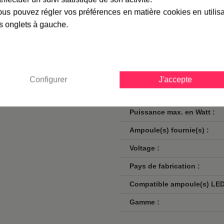
Profondeur en cm :
e LED ou à économie d'énergie
us pouvez régler vos préférences en matière cookies en utilis
 ou une ampoule halogène de
Finition / couleur :
s onglets à gauche.
uis plus de 100 ans, vous
Classe :
Norme de sécurité :
Culot :
Configurer
J'accepte
Nombre d'ampoules :
Puissance max. en Watt :
Ampoule(s) fournie(s) :
Voltage :
Pays de fabrication :
Compatible ampoule(s) LED
Gamme :