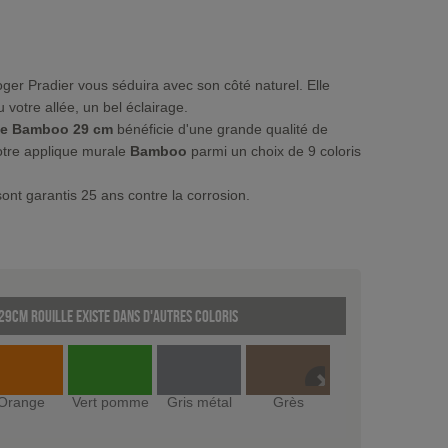
ger Pradier vous séduira avec son côté naturel. Elle
votre allée, un bel éclairage.
ne Bamboo 29 cm
bénéficie d'une grande qualité de
otre applique murale
Bamboo
parmi un choix de 9 coloris
ont garantis 25 ans contre la corrosion.
9cm Rouille existe dans d'autres coloris
Orange
Vert pomme
Gris métal
Grès
Rouge
Gri