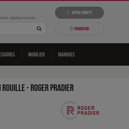
Votre compte
dier, applique murale, ...
Panier (
0
)
essoires
Mobilier
Marques
 Rouille
-
Roger Pradier