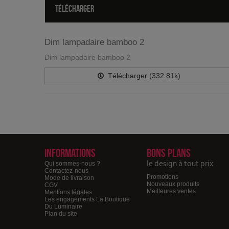
TÉLÉCHARGER
Dim lampadaire bamboo 2
Dim lampadaire bamboo 2
Télécharger (332.81k)
Informations
Bons plans
le design à tout prix
Qui sommes-nous ?
Contactez-nous
Promotions
Mode de livraison
Nouveaux produits
CGV
Meilleures ventes
Mentions légales
Les engagements La Boutique
Du Luminaire
Plan du site