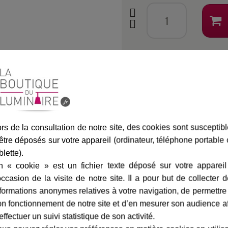
Assurance transport offe
marque
livraison
gamme complè
rs de la consultation de notre site, des cookies sont susceptib
être déposés sur votre appareil (ordinateur, téléphone portable
blette).
n « cookie » est un fichier texte déposé sur votre appareil
er Pradier
Fiche technique
occasion de la visite de notre site. Il a pour but de collecter 
r en polycarbonate orientable
formations anonymes relatives à votre navigation, de permettre
Largeur en cm :
n fonctionnement de notre site et d’en mesurer son audience a
Hauteur en cm :
e LED ou à économie d'énergie
effectuer un suivi statistique de son activité.
a douille est réglable en