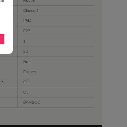
Rouille
ant
Classe 1
IP44
E27
1
23
Non
France
 :
Oui
Oui
BAMBOO