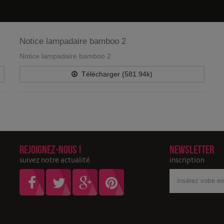
Notice lampadaire bamboo 2
Notice lampadaire bamboo 2
Télécharger (581.94k)
Rejoignez-nous !
Newsletter
suivez notre actualité
inscription
Votre
adresse
Email