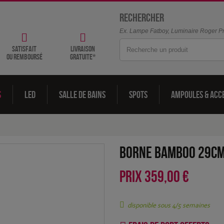
Rechercher
Ex. Lampe Fatboy, Luminaire Roger Pra
satisfait
livraison
ou remboursé
gratuite*
s
LED
Salle de bains
Spots
Ampoules & acc
Borne Bamboo 29cm
PRIX
359,00 €
disponible sous 4/5 semaines