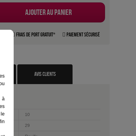
Ajouter au panier
rte
Frais de port gratuit*
Paiement sécurisé
te
avis clients
les
 ou
 à
des
 le
10
fin
29