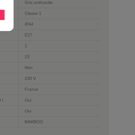
Gris anthracite
Classe 1
IP44
E27
1
23
Non
230 V
France
 :
Oui
Oui
BAMBOO