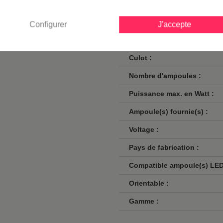
uis plus de 100 ans, vous
Finition / couleur :
Classe :
Configurer
J'accepte
Norme de sécurité :
Culot :
Nombre d'ampoules :
Puissance max. en Watt :
Ampoule(s) fournie(s) :
Voltage :
Pays de fabrication :
Compatible ampoule(s) LED
Orientable :
Gamme :