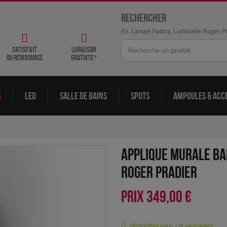
Rechercher
Ex. Lampe Fatboy, Luminaire Roger Pra
satisfait
livraison
ou remboursé
gratuite*
s
LED
Salle de bains
Spots
Ampoules & acc
Applique murale Ba
Roger Pradier
PRIX
349,00 €
disponible sous 4/5 semaines