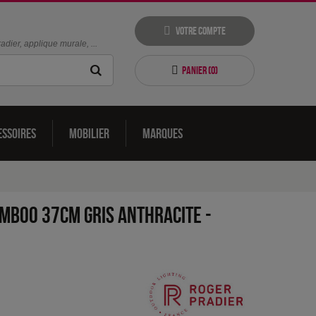
Votre compte
dier, applique murale, ...
Panier (
0
)
essoires
Mobilier
Marques
mboo 37cm Gris anthracite
-