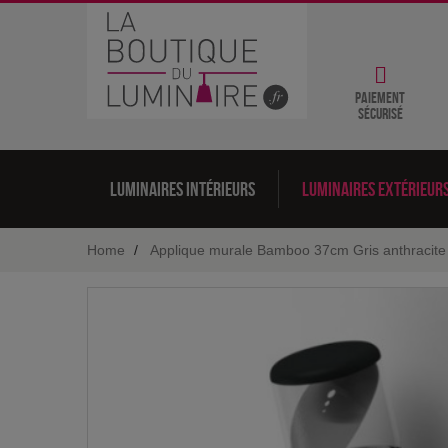
Paiement
sécurisé
Luminaires intérieurs
Luminaires extérieur
Home
Applique murale Bamboo 37cm Gris anthracite