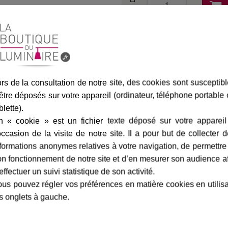
Assurance transport offe
rs de la consultation de notre site, des cookies sont susceptib
être déposés sur votre appareil (ordinateur, téléphone portable
blette).
marque
livraison
gamme complè
n « cookie » est un fichier texte déposé sur votre appareil
occasion de la visite de notre site. Il a pour but de collecter 
formations anonymes relatives à votre navigation, de permettre
is anthracite
-
Roger Pradier
Fiche technique
n fonctionnement de notre site et d’en mesurer son audience a
effectuer un suivi statistique de son activité.
s êtes sûr de faire le bon choix.
Largeur en cm :
us pouvez régler vos préférences en matière cookies en utilis
ientable à votre convenance à
Hauteur en cm :
s onglets à gauche.
ne ampoule LED ou à économie
Profondeur en cm :
75 mm max.