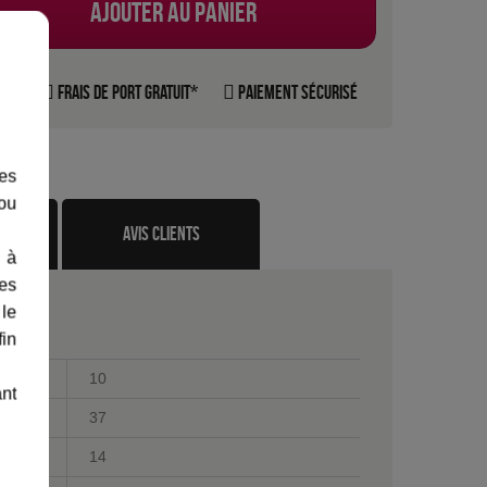
Ajouter au panier
rte
Frais de port gratuit*
Paiement sécurisé
les
 ou
te
avis clients
 à
des
 le
fin
10
ant
37
14