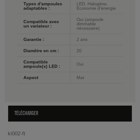
Types d'ampoules
LED, Halogène,
adaptables :
Economie d'énergie
Oui (ampoule
Compatible avec
dimmable
un variateur :
nécessaire)
Garantie :
2 ans
Diamètre en cm :
20
Compatible
Oui
ampoule(s) LED :
Aspect
Mat
TÉLÉCHARGER
ki002-ft