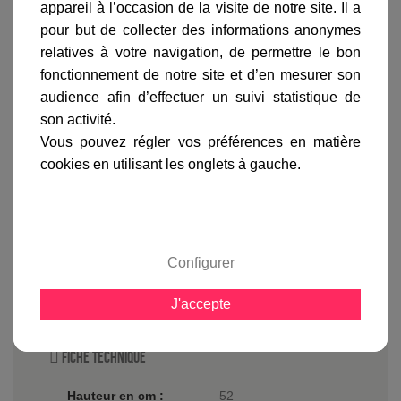
appareil à l’occasion de la visite de notre site. Il a
LaBoutiqueDuLuminaire
pour but de collecter des informations anonymes
Ce
luminaire
est vendu avec 70cm de câble gris.
relatives à votre navigation, de permettre le bon
La patère est de la même couleur que la
fonctionnement de notre site et d’en mesurer son
suspension
.
audience afin d’effectuer un suivi statistique de
Le modèle Drop 520 fonctionne avec une ampoule
son activité.
E27 de 40 Watts max.
Le diamètre de cette
suspension
est de 20cm au
Vous pouvez régler vos préférences en matière
point le plus large et de 12cm au niveau du cercle
cookies en utilisant les onglets à gauche.
inférieur.
La patère mesure 11.2cm de diamètre et 5.5cm de
hauteur.
Vendu sans ampoule, à vous de choisir la source
lumineuse de cette
suspension
qui peut fonctionner
Configurer
avec une ampoule halogène, LED ou à économie
d'énergie (culot E27, 40 Watts max.).
J'accepte
Fiche technique
Hauteur en cm :
52