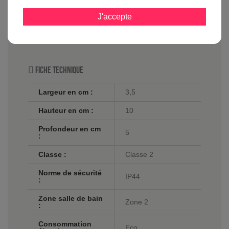
simple demande par mail à l'adresse suivante :
contact@laboutiqueduluminaire.fr ou sur notre page
J'accepte
contact en suivant ce lien :
Service client
LaBoutiqueDuLuminaire.fr
Fiche technique
Largeur en cm :
3,5
Hauteur en cm :
10
Profondeur en cm
5
:
Classe :
Classe 2
Norme de sécurité
IP44
:
Zone salle de bain
Zone 2
:
Consommation
Eco