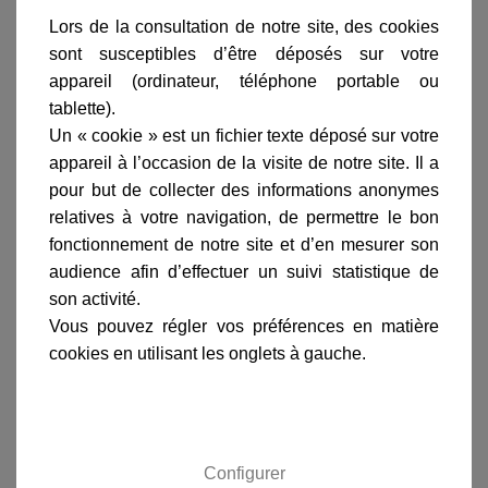
Lors de la consultation de notre site, des cookies
avis clients
sont susceptibles d’être déposés sur votre
appareil (ordinateur, téléphone portable ou
tablette).
En savoir plus sur :
Applique murale LED Up & Down
Un « cookie » est un fichier texte déposé sur votre
Bloc argent
-
Astro Lighting
appareil à l’occasion de la visite de notre site. Il a
L'
applique murale LED up & down
Bloc ici
pour but de collecter des informations anonymes
proposée en finition argent est fabriquée par
Astro
relatives à votre navigation, de permettre le bon
Lighting
spécialiste en
luminaires de salle de
fonctionnement de notre site et d’en mesurer son
bains
.
audience afin d’effectuer un suivi statistique de
Retrouvez toute la gamme Bloc en vente sur notre
son activité.
site.
Les luminaires Astrolighting sont fiables et la finition
Vous pouvez régler vos préférences en matière
est soignée.
cookies en utilisant les onglets à gauche.
Cliquez ici pour consulter le tableau de comparaison
de la puissance d'un luminaire LED par rapport à une
ampoule incandescente.
La fiche technique de cette
applique murale LED
up & down
Bloc finition nickel mat est disponible sur
Configurer