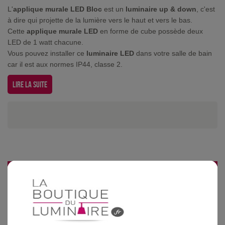
L'
applique murale LED Bloc
est un
luminaire up & down
, c'est
à dire qui projette de la lumière vers le haut et vers le bas.
Cette
applique murale LED
en forme de cube possède deux
LED de 1 watt chacune.
Vous pouvez installer ce
luminaire LED
dans votre salle de bain
car il est aux normes IP44, classe 2.
Lire la suite
Informations produit
marque
livraison
gamme complète