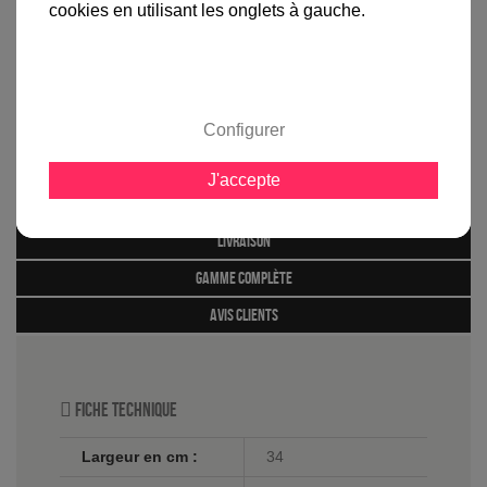
cookies en utilisant les onglets à gauche.
Applique murale B...
39,00 €
Configurer
Informations produit
J'accepte
marque
livraison
gamme complète
avis clients
Fiche technique
Largeur en cm :
34