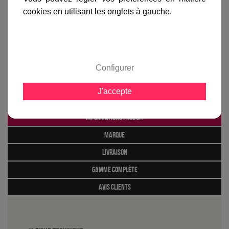
cookies en utilisant les onglets à gauche.
Lampadaire Ravell...
Lampadaire Ravell...
Configurer
549,00 €
549,00 €
J'accepte
Informations produit
marque
livraison
gamme complète
avis clients