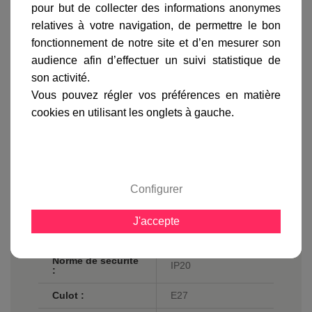
pour but de collecter des informations anonymes
relatives à votre navigation, de permettre le bon
fonctionnement de notre site et d’en mesurer son
Fiche technique
audience afin d’effectuer un suivi statistique de
son activité.
Hauteur en cm :
30.6
Vous pouvez régler vos préférences en matière
cookies en utilisant les onglets à gauche.
Longueur du
180
cable en cm :
Matière :
Verre
Matière du
Verre blanc opalin
diffuseur :
Configurer
Finition / couleur :
Verre
J'accepte
Classe :
Classe 1
Norme de sécurité
IP20
:
Culot :
E27