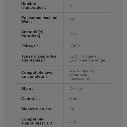
Nombre
1
d'ampoules :
Puissance max. en
60
Watt :
Ampoule(s)
Non
fournie(s) :
Voltage :
230 V
Types d'ampoules
LED, Halogène,
adaptables :
Economie d'énergie
Oui (ampoule
Compatible avec
dimmable
un variateur :
nécessaire)
Style :
Design
Garantie :
3 ans
Diamètre en cm :
24
Compatible
Oui
ampoule(s) LED :