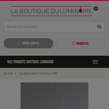
Votre compte
Panier (
0
)
Nos produits boutique luminaire
Toggle
navigati
Home
Suspension Cortona 240