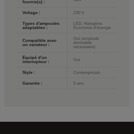
fournie(s) :
Voltage :
230 V
Types d'ampoules
LED, Halogène,
adaptables :
Economie d'énergie
Oui (ampoule
Compatible avec
dimmable
un variateur :
nécessaire)
Équipé d'un
Oui
interrupteur :
Style :
Contemporain
Garantie :
3 ans