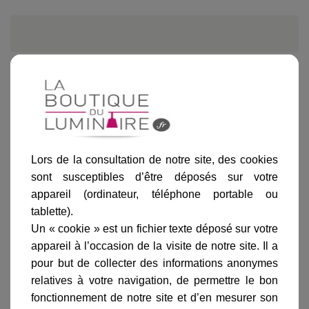
Informations produit
marque
livraison
Lors de la consultation de notre site, des cookies
sont susceptibles d’être déposés sur votre
gamme complète
appareil (ordinateur, téléphone portable ou
avis clients
tablette).
Un « cookie » est un fichier texte déposé sur votre
appareil à l’occasion de la visite de notre site. Il a
En savoir plus sur :
Applique murale Joel XL blanc
pour but de collecter des informations anonymes
crème
-
Astro Lighting
relatives à votre navigation, de permettre le bon
fonctionnement de notre site et d’en mesurer son
Produit vendu avec prise amovible et cordon.