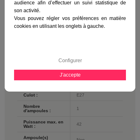
audience afin d’effectuer un suivi statistique de
son activité.
Fiche technique
Vous pouvez régler vos préférences en matière
cookies en utilisant les onglets à gauche.
Profondeur en cm
57
:
Matière :
Acier
Finition / couleur :
Blanc
Configurer
Classe :
Classe 2
J'accepte
Norme de sécurité
IP20
:
Culot :
E27
Nombre
1
d'ampoules :
Puissance max. en
42
Watt :
Ampoule(s)
Non