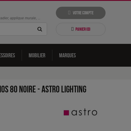
Votre compte
dier, applique murale, ...
Panier (
0
)
essoires
Mobilier
Marques
ios 80 noire
-
Astro Lighting