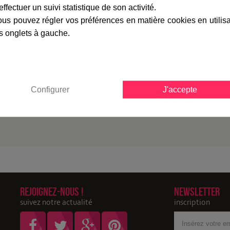
effectuer un suivi statistique de son activité.
marque
livraison
gamme complè
us pouvez régler vos préférences en matière cookies en utilis
s onglets à gauche.
Fiche technique
Norme de sécurité :
Configurer
J'accepte
Garantie :
Rejoignez-nous !
Newsletter
suivez notre actualité
inscription
Votre
adresse
Email