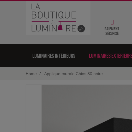
Paiement
sécurisé
Luminaires intérieurs
Luminaires extérieur
Home
Applique murale Chios 80 noire