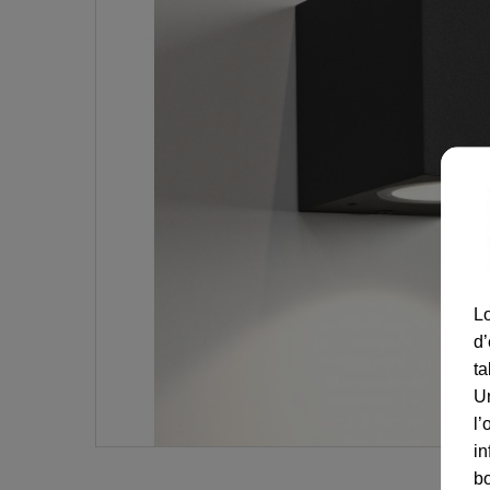
Lo
d’
ta
U
l’
in
bo