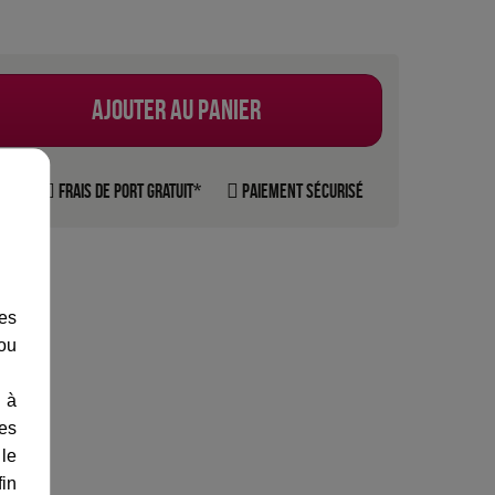
Ajouter au panier
rte
Frais de port gratuit*
Paiement sécurisé
les
 ou
 à
des
 le
fin