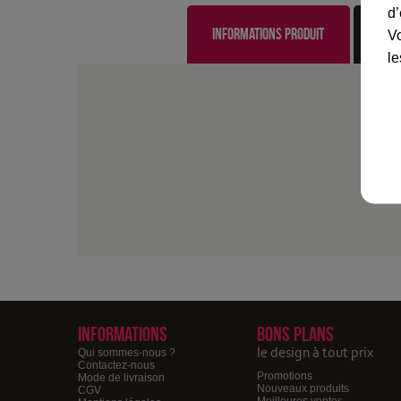
d’
Informations produit
Vo
le
Informations
Bons plans
le design à tout prix
Qui sommes-nous ?
Contactez-nous
Promotions
Mode de livraison
Nouveaux produits
CGV