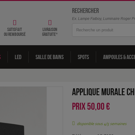
Rechercher
Ex. Lampe Fatboy, Luminaire Roger Pra
satisfait
livraison
ou remboursé
gratuite*
s
LED
Salle de bains
Spots
Ampoules & acc
Applique murale Ch
PRIX
50,00 €
disponible sous 4/5 semaines