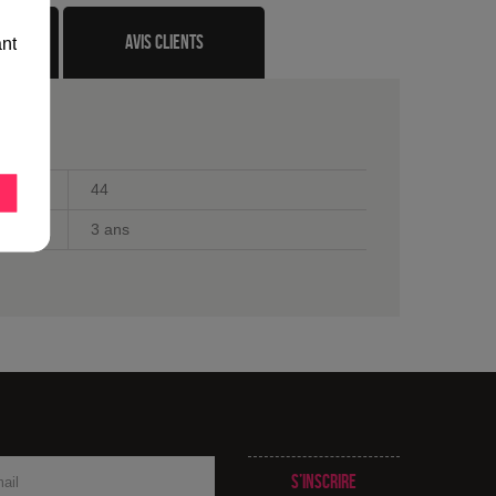
te
avis clients
ant
44
3 ans
S’inscrire