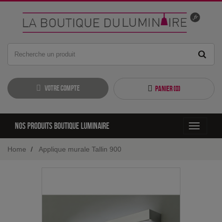
Votre compte
Panier (
0
)
Nos produits boutique luminaire
Toggle
navigati
Home
Applique murale Tallin 900