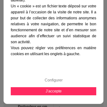
tablette).
L'expérience en matière de luminaires pour salle de
bains de la marque Astro Lighting vous garantit des
Un « cookie » est un fichier texte déposé sur votre
produits fiables, de qualité et aux normes françaises.
appareil à l’occasion de la visite de notre site. Il a
pour but de collecter des informations anonymes
Cette applique murale est conçue pour être installée
dans votre salle de bain car elle correspond aux
relatives à votre navigation, de permettre le bon
normes françaises mais convient également à une
fonctionnement de notre site et d’en mesurer son
chambre ou toute autre pièce.
audience afin d’effectuer un suivi statistique de
La fiche technique de ce
luminaire
est disponible sur
son activité.
simple demande par mail à l'adresse suivante :
Vous pouvez régler vos préférences en matière
contact@laboutiqueduluminaire.fr ou sur notre page
cookies en utilisant les onglets à gauche.
contact en suivant ce lien :
Service client
LaBoutiqueDuLuminaire.fr
Fiche technique
Configurer
Largeur en cm :
90
J'accepte
Hauteur en cm :
4
Profondeur en cm