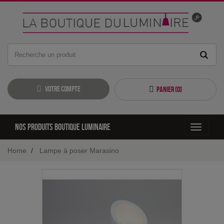
Votre compte
Panier (
0
)
Nos produits boutique luminaire
Toggle
navigati
Home
Lampe à poser Marasino