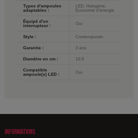
Types d'ampoules
LED, Halogène,
adaptables :
Economie d'énergie
Équipé d'un
Oui
interrupteur :
Style :
Contemporain
Garantie :
3 ans
Diamètre en cm :
10,5
Compatible
Oui
ampoule(s) LED :
Informations