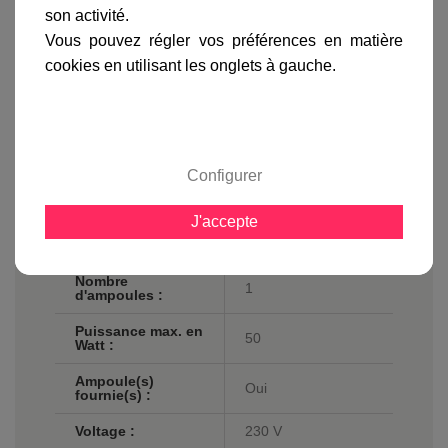
Fiche technique
son activité.
Vous pouvez régler vos préférences en matière
Hauteur en cm :
20
cookies en utilisant les onglets à gauche.
Matière :
Plâtre
Finition / couleur :
Plâtre
Classe :
Classe 2
Configurer
Norme de sécurité
IP20
:
J'accepte
Culot :
GU10
Nombre
1
d'ampoules :
Puissance max. en
50
Watt :
Ampoule(s)
Oui
fournie(s) :
Voltage :
230 V