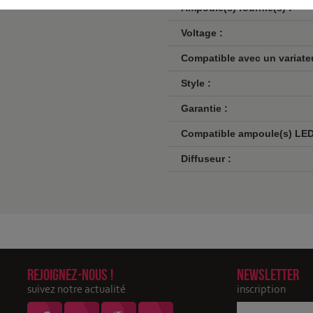
Ampoule(s) fournie(s) :
Voltage :
Compatible avec un variateu
Style :
Garantie :
Compatible ampoule(s) LED
Diffuseur :
Rejoignez-nous !
Newsletter
suivez notre actualité
inscription
Votre