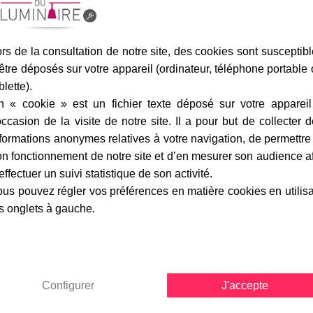
marque
livraison
gamme complè
rs de la consultation de notre site, des cookies sont susceptib
être déposés sur votre appareil (ordinateur, téléphone portable
blette).
Fiche technique
n « cookie » est un fichier texte déposé sur votre appareil
Largeur en cm :
occasion de la visite de notre site. Il a pour but de collecter 
formations anonymes relatives à votre navigation, de permettre
Hauteur en cm :
n fonctionnement de notre site et d’en mesurer son audience a
Profondeur en cm :
effectuer un suivi statistique de son activité.
us pouvez régler vos préférences en matière cookies en utilis
Classe :
s onglets à gauche.
Norme de sécurité :
Culot :
Nombre d'ampoules :
Configurer
J'accepte
Puissance max. en Watt :