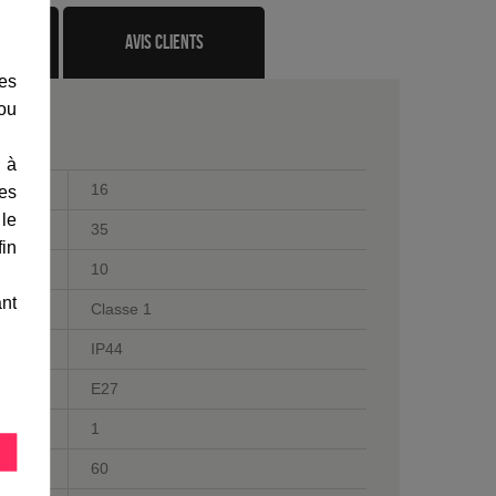
te
avis clients
les
 ou
 à
16
des
 le
35
fin
10
ant
Classe 1
IP44
E27
1
60