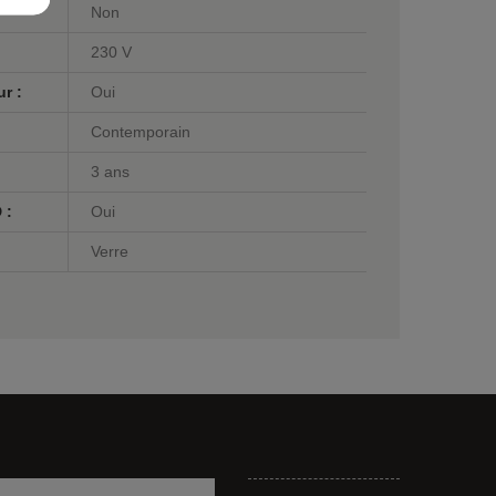
Non
230 V
r :
Oui
Contemporain
3 ans
 :
Oui
Verre