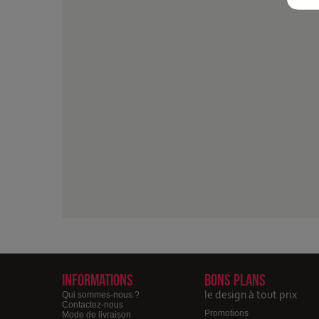
Informations
Bons plans
le design à tout prix
Qui sommes-nous ?
Contactez-nous
Promotions
Mode de livraison