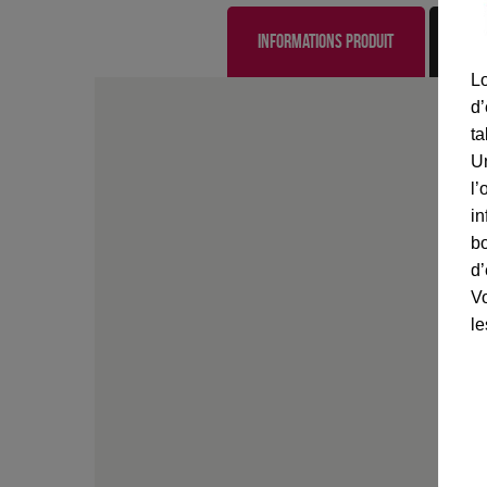
Informations produit
Lo
d’
ta
U
l’
in
bo
d’
Vo
le