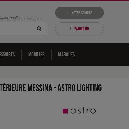
Votre compte
dier, applique murale, ...
Panier (
0
)
essoires
Mobilier
Marques
térieure Messina
-
Astro Lighting