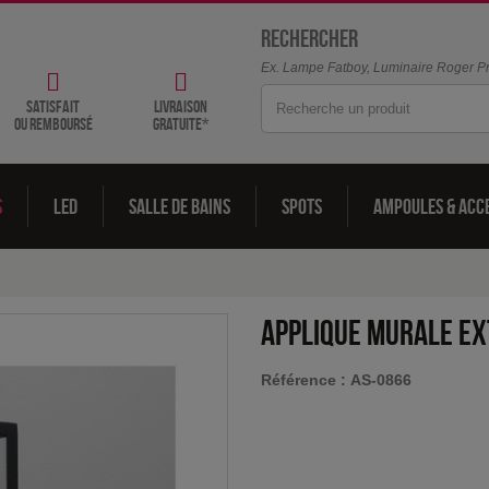
Rechercher
Ex. Lampe Fatboy, Luminaire Roger Pra
satisfait
livraison
ou remboursé
gratuite*
s
LED
Salle de bains
Spots
Ampoules & acc
Applique murale ex
Référence :
AS-0866