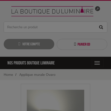
Votre compte
Panier (
0
)
Nos produits boutique luminaire
Toggle
navigati
Home
Applique murale Ovaro