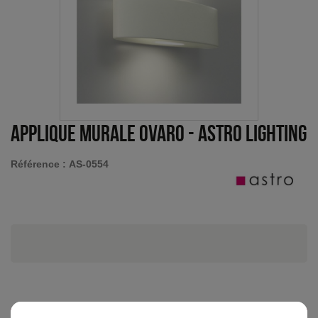
Applique murale Ovaro
-
Astro Lighting
Référence :
AS-0554