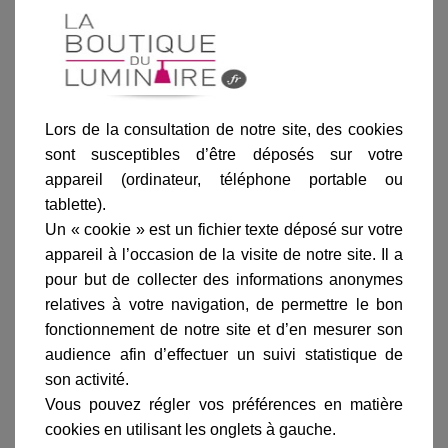
Informations produit
marque
livraison
gamme complète
Lors de la consultation de notre site, des cookies
avis clients
sont susceptibles d’être déposés sur votre
appareil (ordinateur, téléphone portable ou
tablette).
Fiche technique
Un « cookie » est un fichier texte déposé sur votre
appareil à l’occasion de la visite de notre site. Il a
Largeur en cm :
31
pour but de collecter des informations anonymes
relatives à votre navigation, de permettre le bon
Hauteur en cm :
8
fonctionnement de notre site et d’en mesurer son
Profondeur en cm
10
audience afin d’effectuer un suivi statistique de
:
son activité.
Matière :
Céramique
Vous pouvez régler vos préférences en matière
Finition / couleur :
Blanc
cookies en utilisant les onglets à gauche.