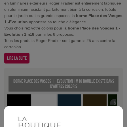
en luminaires extérieurs Roger Pradier est entièrement fabriquée
en aluminium résistant parfaitement bien à la corrosion. Idéale
pour le jardin ou les grands espaces, la
borne Place des Vosges
1 -Evolution
apportera sa touche d'élégance.
Vous choisirez votre coloris pour la
borne Place des Vosges 1 -
Evolution 1m18
parmi les 8 proposés.
Tous les produits Roger Pradier sont garantis 25 ans contre la
corrosion.
Lire la suite
Borne Place des Vosges 1 - Evolution 1m18 Rouille existe dans
d'autres coloris
Noir
Blanc
Vert de gris
Patine dorée
Vert angla