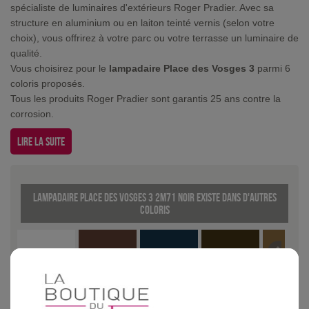
spécialiste de luminaires d'extérieurs Roger Pradier. Avec sa
structure en aluminium ou en laiton teinté vernis (selon votre
choix), vous offrirez à votre parc ou votre terrasse un luminaire de
qualité.
Vous choisirez pour le
lampadaire Place des Vosges 3
parmi 6
coloris proposés.
Tous les produits Roger Pradier sont garantis 25 ans contre la
corrosion.
Lire la suite
Lampadaire Place des Vosges 3 2m71 Noir existe dans d'autres
coloris
Blanc
Rouille
Vert de gris
Patine dorée
Laiton