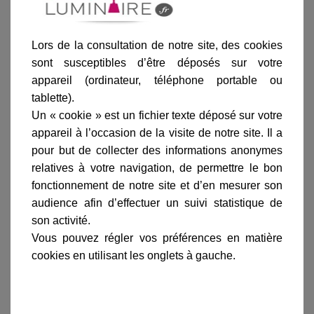
Ajouter au panier
Lors de la consultation de notre site, des cookies
sont susceptibles d’être déposés sur votre
appareil (ordinateur, téléphone portable ou
tablette).
Un « cookie » est un fichier texte déposé sur votre
appareil à l’occasion de la visite de notre site. Il a
Informations produit
pour but de collecter des informations anonymes
marque
relatives à votre navigation, de permettre le bon
fonctionnement de notre site et d’en mesurer son
livraison
audience afin d’effectuer un suivi statistique de
gamme complète
son activité.
avis clients
Vous pouvez régler vos préférences en matière
cookies en utilisant les onglets à gauche.
En savoir plus sur :
Lampadaire Place des Vosges 2
Patine dorée
-
Roger Pradier