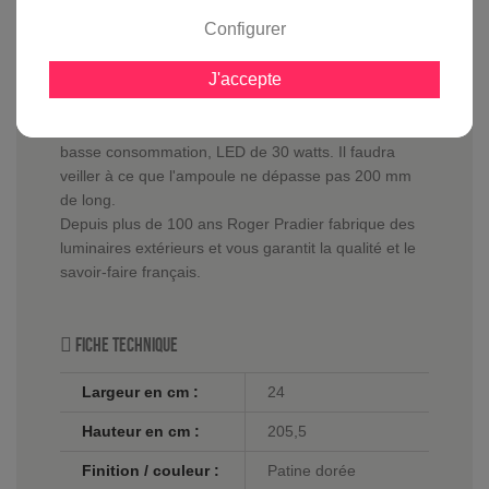
Configurer
Le diffuseur au verre clair qui équipe le
lampadaire Place des Vosges 2
, permettra
J'accepte
d'obtenir une excellente diffusion de la lumière sans
aucun problème. Il supporte aussi bien une ampoule
halogène de 105 watts maximum, qu'une ampoule
basse consommation, LED de 30 watts. Il faudra
veiller à ce que l'ampoule ne dépasse pas 200 mm
de long.
Depuis plus de 100 ans Roger Pradier fabrique des
luminaires extérieurs et vous garantit la qualité et le
savoir-faire français.
Fiche technique
Largeur en cm :
24
Hauteur en cm :
205,5
Finition / couleur :
Patine dorée