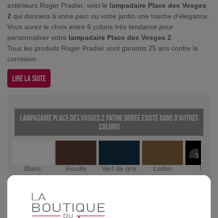
extérieurs Roger Pradier, voici le
lampadaire Place des Vosges
2
qui donnera à votre parc ou votre jardin une touche d'élégance.
Vous aurez le choix entre 6 coloris très tendance pour
personnaliser votre
lampadaire Place des Vosges 2
.
Tous les produits Roger Pradier sont garantis 25 ans contre la
corrosion.
Lire la suite
Lampadaire Place des Vosges 2 Patine dorée existe dans d'autres
coloris
Blanc
Rouille
Vert de gris
Laiton
Noir