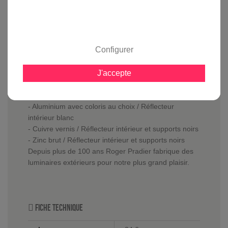
La
suspension Faktory 2 m
est équipée d'un
diffuseur en verre clair afin de vous offrir une jolie
lumière.
Elle pourra être équipée d'une ampoule basse
Configurer
consommation, LED d'une puissance de 23 watts
dont la longueur ne dépasse pas 160 mm ou d'une
J'accepte
ampoule halogène de 70 watts.
La
suspension Faktory 2 m
est disponible en
plusieurs versions :
- Aluminium avec coloris au choix / Réflecteur
intérieur blanc
- Cuivre vernis / Réflecteur intérieur et supports noirs
- Zinc brut / Réflecteur intérieur et supports noirs
Depuis plus de 100 ans Roger Pradier fabrique des
luminaires extérieurs pour notre plus grand plaisir.
Fiche technique