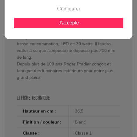
En savoir plus sur :
Demi applique murale Louis
Philippe 1 Blanche
-
Roger Pradier
Configurer
La 1/2 applique murale Louis Philippe 1
est
J'accepte
équipée d'un diffuseur en verre clair offrant une
lumière vive. Elle supporte aussi bien une ampoule
halogène de 75 watts maximum, qu'une ampoule
basse consommation, LED de 30 watts. Il faudra
veiller à ce que l'ampoule ne dépasse pas 200 mm
de long.
Depuis plus de 100 ans Roger Pradier conçoit et
fabrique des luminaires extérieurs pour notre plus
grand plaisir.
Fiche technique
Hauteur en cm :
36,5
Finition / couleur :
Blanc
Classe :
Classe 1