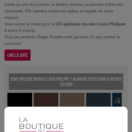
teinté ou zinc brut (selon la finition choisie) lui permet d'être très
résistante. Elle viendra mettre en valeur la façade de votre
maison.
Vous aurez le choix pour la
1/2 applique murale Louis Philippe
1
entre 9 coloris.
Tous les produits Roger Pradier sont garantis 25 ans contre la
corrosion.
Lire la suite
Demi applique murale Louis Philippe 1 Blanche existe dans d'autres
coloris
Noir
Rouille
Grès
Gris ardoise
Vert de gr