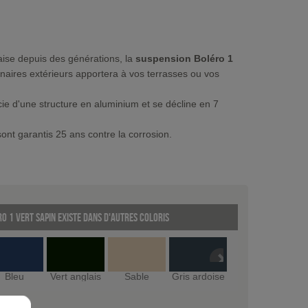
aise depuis des générations, la
suspension Boléro 1
inaires extérieurs apportera à vos terrasses ou vos
ie d'une structure en aluminium et se décline en 7
sont garantis 25 ans contre la corrosion.
o 1 Vert sapin existe dans d'autres coloris
Bleu
Vert anglais
Sable
Gris ardoise
Gris ardoise