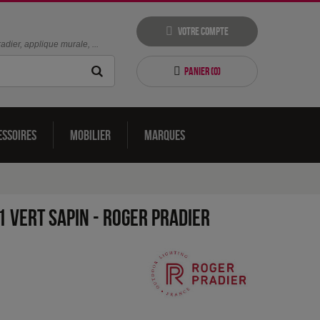
Votre compte
dier, applique murale, ...
Panier (
0
)
essoires
Mobilier
Marques
1 Vert sapin
-
Roger Pradier