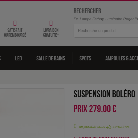
Rechercher
Ex. Lampe Fatboy, Luminaire Roger Pra
satisfait
livraison
ou remboursé
gratuite*
s
LED
Salle de bains
Spots
Ampoules & acc
Suspension Boléro 
PRIX
279,00 €
disponible sous 4/5 semaines