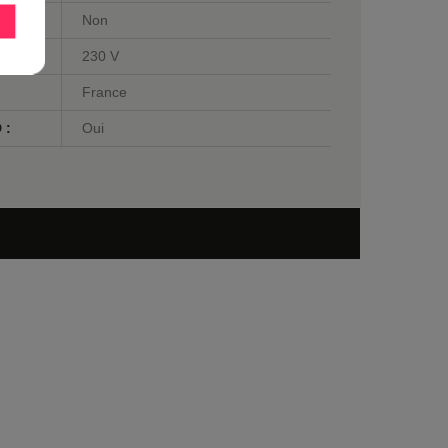
Non
230 V
France
 :
Oui