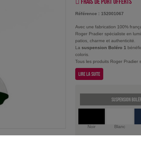
Frais de port offerts
Référence :
152001067
Avec une fabrication 100% franç
Roger Pradier spécialiste en lum
patios, charme et authenticité.
La
suspension Boléro 1
bénéfic
coloris.
Tous les produits Roger Pradier 
Lire la suite
Suspension Bolér
Noir
Blanc