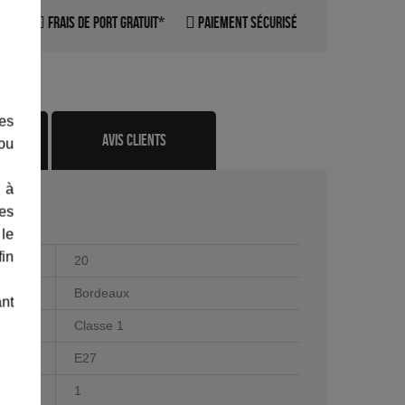
rte
Frais de port gratuit*
Paiement sécurisé
les
te
avis clients
 ou
 à
des
 le
fin
20
Bordeaux
ant
Classe 1
E27
1