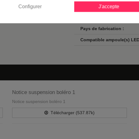
Configurer
Ampoule(s) fournie(s) :
J'accepte
Voltage :
Pays de fabrication :
Compatible ampoule(s) LED
Notice suspension boléro 1
Notice suspension boléro 1
Télécharger (537.87k)