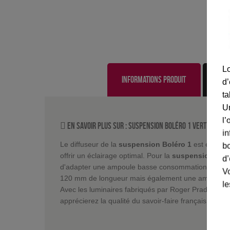
Lo
Informations produit
d’
ta
U
l’
En savoir plus sur :
Suspension Boléro 1 Vert sapin
-
in
Le diffuseur de la
suspension Boléro 1
est en verr
bo
offrir un éclairage optimal. Pour la
suspension Bol
d’
d'adapter une ampoule basse consommation, LED d
Vo
120 mm de longueur mais également une ampoule h
le
Avec les luminaires fabriqués par Roger Pradier dep
apprécierez la qualité du savoir-faire français.