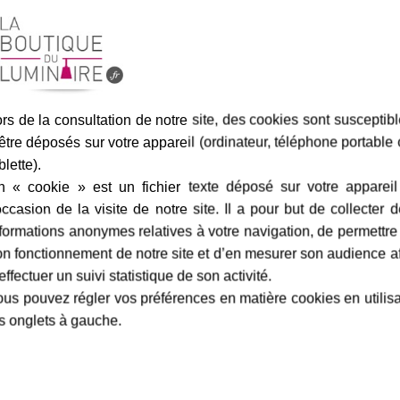
Assurance transport offe
rs de la consultation de notre site, des cookies sont susceptib
marque
livraison
gamme complè
être déposés sur votre appareil (ordinateur, téléphone portable
blette).
n « cookie » est un fichier texte déposé sur votre appareil
occasion de la visite de notre site. Il a pour but de collecter 
Roger Pradier
Fiche technique
formations anonymes relatives à votre navigation, de permettre
e clair prismatique pour vous
n fonctionnement de notre site et d’en mesurer son audience a
Largeur en cm :
éro 1
vous pourrez choisir
effectuer un suivi statistique de son activité.
Finition / couleur :
e 20 watts ne dépassant pas
us pouvez régler vos préférences en matière cookies en utilis
alogène de 105 watts max.
s onglets à gauche.
Classe :
uis plus de 100 ans, vous
Culot :
Nombre d'ampoules :