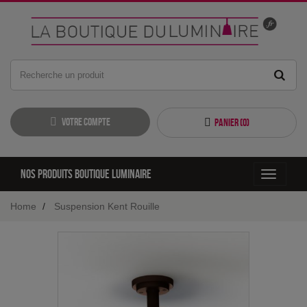
Votre compte
Panier (
0
)
Nos produits boutique luminaire
Toggle
navigati
Home
Suspension Kent Rouille