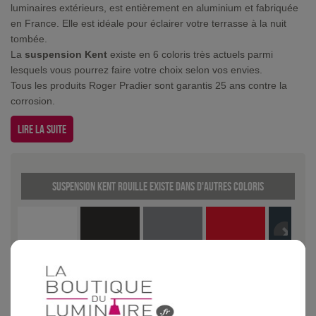
luminaires extérieurs, est entièrement en aluminium et fabriquée
en France. Elle est idéale pour éclairer votre terrasse à la nuit
tombée.
La
suspension Kent
existe en 6 coloris très actuels parmi
lesquels vous pourrez faire votre choix selon vos envies.
Tous les produits Roger Pradier sont garantis 25 ans contre la
corrosion.
Lire la suite
Suspension Kent Rouille existe dans d'autres coloris
Blanc
Gris
Gris métal
Rouge
Gris ardo
anthracite