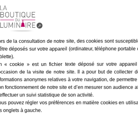
rs de la consultation de notre site, des cookies sont susceptib
Assurance transport offe
être déposés sur votre appareil (ordinateur, téléphone portable
blette).
n « cookie » est un fichier texte déposé sur votre appareil
occasion de la visite de notre site. Il a pour but de collecter 
formations anonymes relatives à votre navigation, de permettre
marque
livraison
gamme complè
n fonctionnement de notre site et d’en mesurer son audience a
effectuer un suivi statistique de son activité.
us pouvez régler vos préférences en matière cookies en utilis
atère Grès
-
Roger Pradier
Fiche technique
s onglets à gauche.
e lumière claire car elle est
Largeur en cm :
e aussi bien une ampoule halogène
Profondeur en cm :
mation de 23 watts. Elles ne