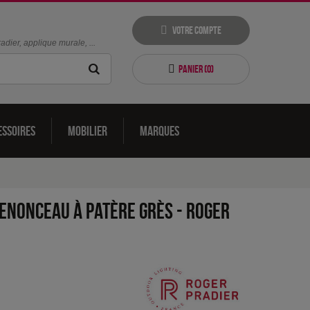
Votre compte
dier, applique murale, ...
Panier (
0
)
essoires
Mobilier
Marques
enonceau à patère Grès
-
Roger