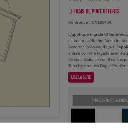
Frais de port offerts
Référence :
CN105454
L'applique murale Chenoncea
extérieur est fabriquée en fonte 
Avec ses jolies courbures,
l'app
entrée ou votre façade avec élé
Elle est disponible en 8 coloris
Tous les produits Roger Pradier s
Lire la suite
Applique murale Cheno
Noir
Blanc
Ve