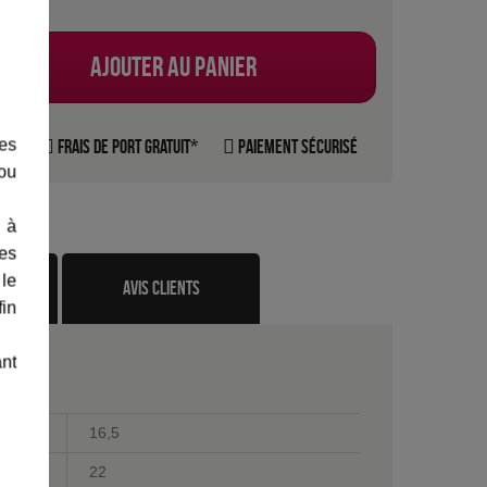
Ajouter au panier
les
rte
Frais de port gratuit*
Paiement sécurisé
 ou
 à
des
 le
te
avis clients
fin
ant
16,5
22