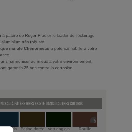
u
à patère de Roger Pradier le leader de l'éclairage
d'aluminium très robuste.
lique murale Chenonceau
à potence habillera votre
gance.
 pour s'harmoniser au mieux à votre environnement.
ont garantis 25 ans contre la corrosion.
nceau à patère Grès existe dans d'autres coloris
rt de gris
Patine dorée
Vert anglais
Rouille
Gris ardoise