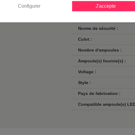
Configurer
J'accepte
Finition / couleur :
uminaires extérieurs pour notre
Classe :
Norme de sécurité :
Culot :
Nombre d'ampoules :
Ampoule(s) fournie(s) :
Voltage :
Style :
Pays de fabrication :
Compatible ampoule(s) LED