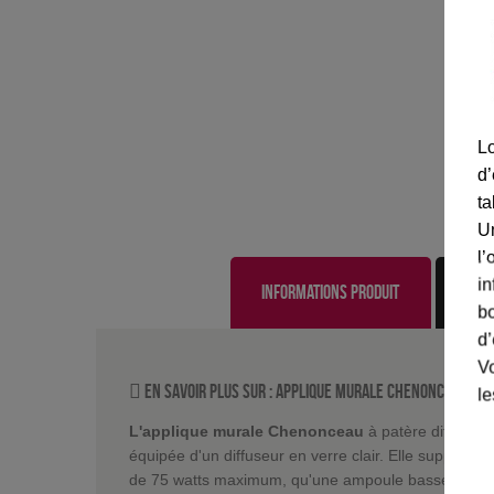
Lo
d’
ta
U
l’
in
Informations produit
bo
d’
Vo
En savoir plus sur :
Applique murale Chenonceau à p
le
L'applique murale Chenonceau
à patère diffuse un
équipée d'un diffuseur en verre clair. Elle support
de 75 watts maximum, qu'une ampoule basse consom