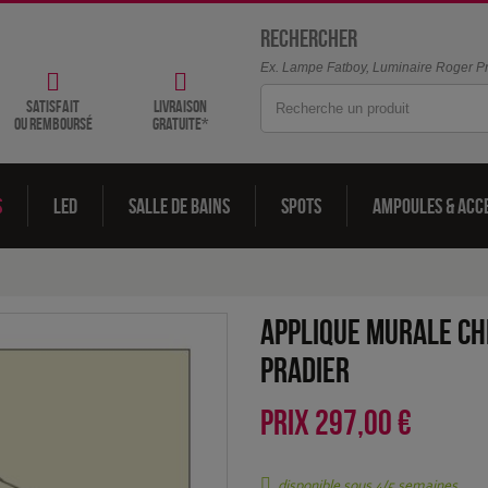
Rechercher
Ex. Lampe Fatboy, Luminaire Roger Pra
satisfait
livraison
ou remboursé
gratuite*
s
LED
Salle de bains
Spots
Ampoules & acc
Applique murale Ch
Pradier
PRIX
297,00 €
disponible sous 4/5 semaines