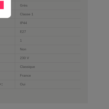
Grès
Classe 1
IP44
E27
1
Non
230 V
Classique
France
 :
Oui