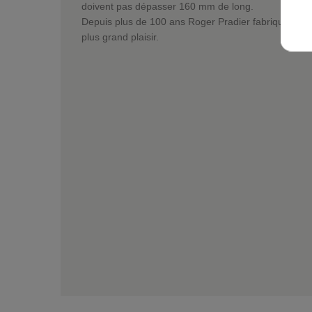
doivent pas dépasser 160 mm de long.
Depuis plus de 100 ans Roger Pradier fabrique des l
plus grand plaisir.