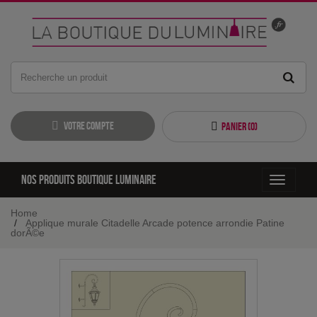
Votre compte
Panier (
0
)
Nos produits boutique luminaire
Toggle
navigati
Home
Applique murale Citadelle Arcade potence arrondie Patine
dorÃ©e