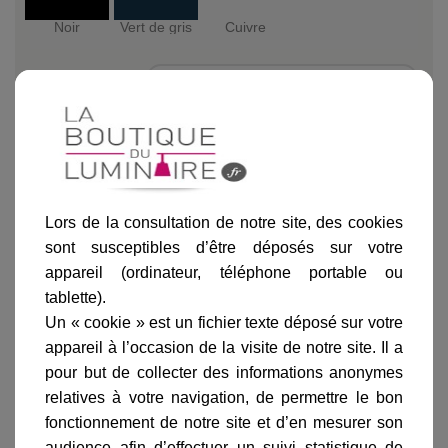
Noir
Vert de gris
Cuivre
Ajouter au panier
Lors de la consultation de notre site, des cookies
sont susceptibles d’être déposés sur votre
appareil (ordinateur, téléphone portable ou
tablette).
Un « cookie » est un fichier texte déposé sur votre
Informations produit
appareil à l’occasion de la visite de notre site. Il a
marque
pour but de collecter des informations anonymes
livraison
relatives à votre navigation, de permettre le bon
fonctionnement de notre site et d’en mesurer son
gamme complète
audience afin d’effectuer un suivi statistique de