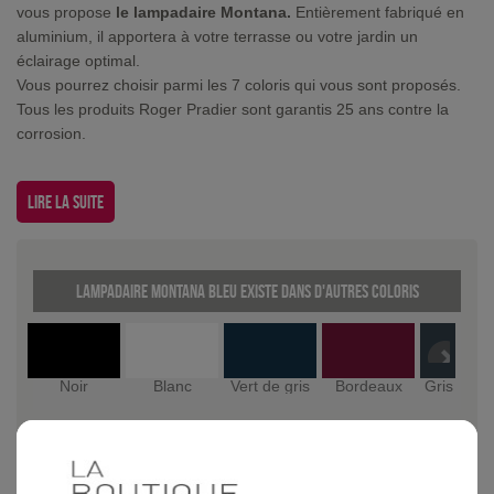
vous propose
le lampadaire Montana.
Entièrement fabriqué en
aluminium, il apportera à votre terrasse ou votre jardin un
éclairage optimal.
Vous pourrez choisir parmi les 7 coloris qui vous sont proposés.
Tous les produits Roger Pradier sont garantis 25 ans contre la
corrosion.
Lire la suite
Lampadaire Montana Bleu existe dans d'autres coloris
Noir
Blanc
Vert de gris
Bordeaux
Gris ardo