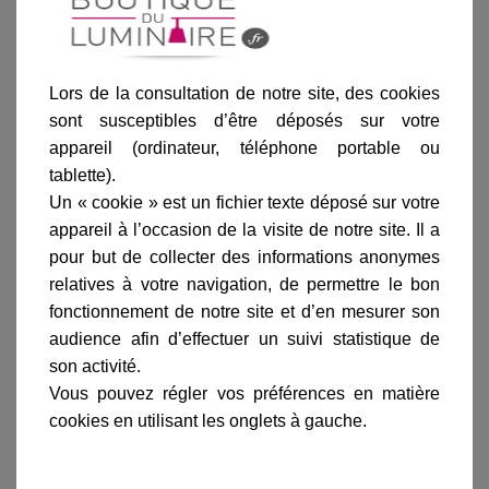
Ajouter au panier
Lors de la consultation de notre site, des cookies
sont susceptibles d’être déposés sur votre
appareil (ordinateur, téléphone portable ou
tablette).
Un « cookie » est un fichier texte déposé sur votre
Informations produit
appareil à l’occasion de la visite de notre site. Il a
pour but de collecter des informations anonymes
marque
relatives à votre navigation, de permettre le bon
livraison
fonctionnement de notre site et d’en mesurer son
gamme complète
audience afin d’effectuer un suivi statistique de
son activité.
avis clients
Vous pouvez régler vos préférences en matière
cookies en utilisant les onglets à gauche.
En savoir plus sur :
Lampadaire Montana Bleu
-
Roger
Pradier