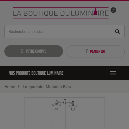
Votre compte
Panier (
0
)
Nos produits boutique luminaire
Toggle
navigati
Home
Lampadaire Montana Bleu