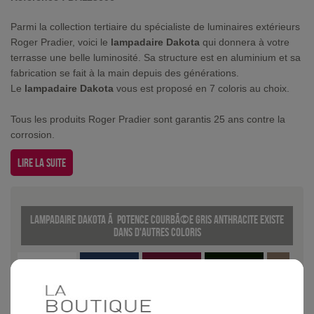
Parmi la collection tertiaire du spécialiste de luminaires extérieurs
Roger Pradier, voici le
lampadaire Dakota
qui donnera à votre
terrasse une belle luminosité. Sa structure est en aluminium et sa
fabrication se fait à la main depuis des générations.
Le
lampadaire Dakota
vous est proposé en 7 coloris au choix.
Tous les produits Roger Pradier sont garantis 25 ans contre la
corrosion.
Lire la suite
Lampadaire Dakota Ã potence courbÃ©e Gris anthracite existe
dans d'autres coloris
Blanc
Bleu
Bordeaux
Vert anglais
Grès