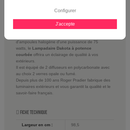
Configurer
En savoir plus sur :
Lampadaire Dakota Ã potence
courbÃ©e Gris anthracite
-
Roger Pradier
J'accepte
Equipé d'ampoules basse consommation, LED
n'excédant pas une longueur de 200 mm ou
d'ampoules halogène d'une puissance de 75
watts, le
Lampadaire Dakota à potence
courbée
offrira un éclairage de qualité à vos
extérieurs.
Il est équipé de 2 diffuseurs en polycarbonate avec
au choix 2 verres opale ou fumé.
Depuis plus de 100 ans Roger Pradier fabrique des
luminaires extérieurs et vous garantit la qualité et le
savoir-faire français.
Fiche technique
Largeur en cm :
98,5