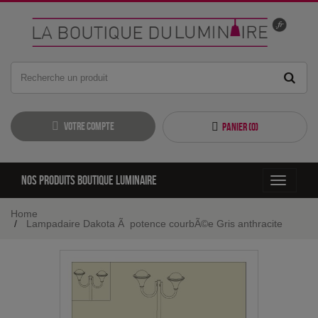
Votre compte
Panier (
0
)
Nos produits boutique luminaire
Toggle
navigati
Home
Lampadaire Dakota Ã potence courbÃ©e Gris anthracite