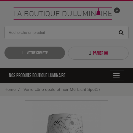
Votre compte
Panier (
0
)
Nos produits boutique luminaire
Toggle
navigati
Home
Verre cône opale et noir M6-Licht Spot17