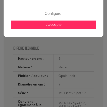
développé un système simple, pratique et ingénieux
pour composer un luminaire moderne personnalisé
qui sera adapté à son futur environnement et aux
Configurer
goûts de chacun, il vous suffit pour cela de choisir
une structure, ensuite vous choisissez des verres et
J'accepte
le résultat sera un luminaire design et unique avec la
possibilité de changer les verres ultérieurement.
Fiche technique
Hauteur en cm :
9
Matière :
Verre
Finition / couleur :
Opale, noir
Diamètre en cm :
7
Série :
M6 Licht / Spot 17
Convient
M6 licht / Spot 17,
également à la
M6 licht / Led 1