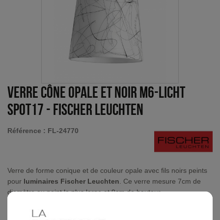
Verre cône opale et noir M6-Licht
Spot17
-
Fischer Leuchten
Référence :
FL-24770
Verre de forme conique et de couleur opale avec fils noirs peints
pour
luminaires Fischer Leuchten
. Ce verre mesure 7cm de
diamètre au point le plus large et 9cm de hauteur.
Lire la suite