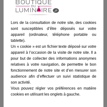
Lors de la consultation de notre site, des cookies
sont susceptibles d’être déposés sur votre
appareil (ordinateur, téléphone portable ou
Informations produit
tablette).
marque
Un « cookie » est un fichier texte déposé sur votre
livraison
appareil à l’occasion de la visite de notre site. Il a
pour but de collecter des informations anonymes
gamme complète
relatives à votre navigation, de permettre le bon
avis clients
fonctionnement de notre site et d’en mesurer son
audience afin d’effectuer un suivi statistique de
son activité.
Vous pouvez régler vos préférences en matière
En savoir plus sur :
Verre cône opale et noir M6-Licht
Spot17
-
Fischer Leuchten
cookies en utilisant les onglets à gauche.
Fischer Leuchten est un fabricant allemand qui a