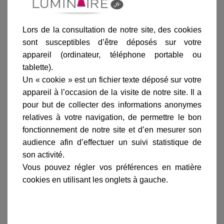
Lire la suite
Lors de la consultation de notre site, des cookies
sont susceptibles d’être déposés sur votre
appareil (ordinateur, téléphone portable ou
tablette).
Un « cookie » est un fichier texte déposé sur votre
Informations produit
appareil à l’occasion de la visite de notre site. Il a
pour but de collecter des informations anonymes
marque
relatives à votre navigation, de permettre le bon
livraison
fonctionnement de notre site et d’en mesurer son
gamme complète
audience afin d’effectuer un suivi statistique de
son activité.
avis clients
Vous pouvez régler vos préférences en matière
cookies en utilisant les onglets à gauche.
En savoir plus sur :
Verre opale essuyé M6-Licht
Micro3/HV-Track3/HV-track4
-
Fischer Leuchten