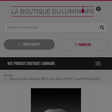
Votre compte
Panier (
0
)
Nos produits boutique luminaire
Toggle
navigati
Home
Verre opale essuyé M6-Licht Micro3/HV-Track3/HV-track4