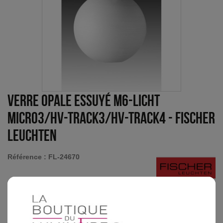
Verre opale essuyé M6-Licht
Micro3/HV-Track3/HV-track4
-
Fischer
Leuchten
Référence :
FL-24670
Boule de verre à fond percé de couleur opale essuyé pour
luminaires Fischer Leuchten. Cette boule de verre mesure 8cm
de diamètre.