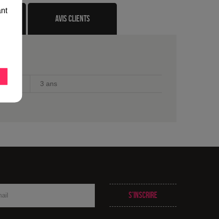
ant
te
avis clients
3 ans
S’inscrire