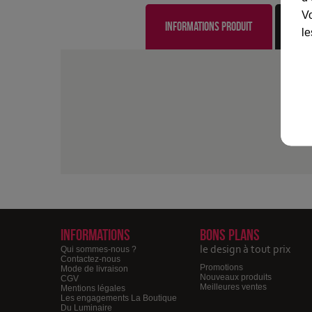
Vo
Informations produit
le
Informations
Bons plans
le design à tout prix
Qui sommes-nous ?
Contactez-nous
Promotions
Mode de livraison
Nouveaux produits
CGV
Meilleures ventes
Mentions légales
Les engagements La Boutique
Du Luminaire