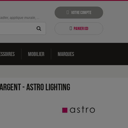
Votre compte
dier, applique murale, ...
Panier (
0
)
essoires
Mobilier
Marques
 argent
-
Astro Lighting