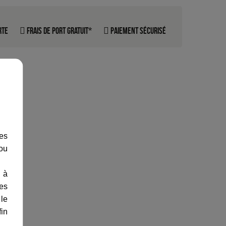
rte
Frais de port gratuit*
Paiement sécurisé
les
 ou
 à
des
 le
fin