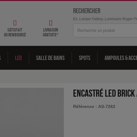
Rechercher
Ex. Lampe Fatboy, Luminaire Roger Pra
satisfait
livraison
ou remboursé
gratuite*
s
LED
Salle de bains
Spots
Ampoules & acc
Encastré LED Brick
Référence :
AS-7262