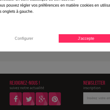
us pouvez régler vos préférences en matière cookies en utilis
marque
livraison
gamme complè
s onglets à gauche.
Fiche technique
Configurer
J'accepte
Garantie :
Rejoignez-nous !
Newsletter
suivez notre actualité
inscription
Votre
adresse
Email