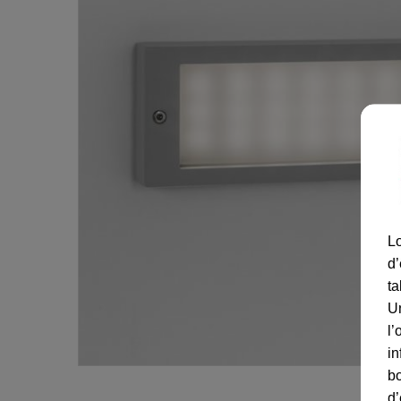
Lo
d’
ta
U
l’
in
bo
d’