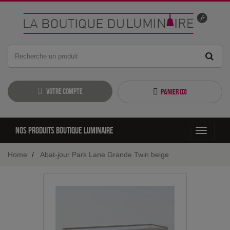
Votre compte
Panier (
0
)
Nos produits boutique luminaire
Toggle
navigati
Home
Abat-jour Park Lane Grande Twin beige