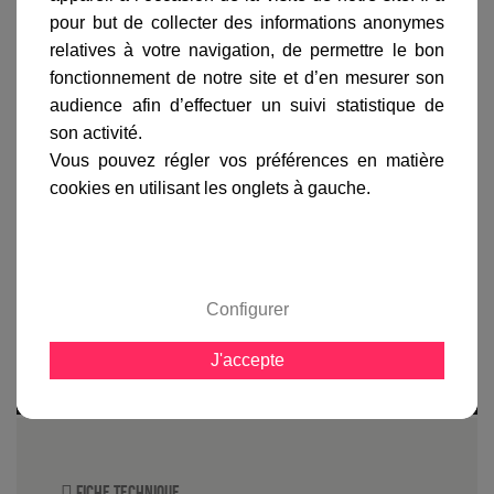
pour but de collecter des informations anonymes
relatives à votre navigation, de permettre le bon
fonctionnement de notre site et d’en mesurer son
accessoires de ce produit
audience afin d’effectuer un suivi statistique de
son activité.
Vous pouvez régler vos préférences en matière
cookies en utilisant les onglets à gauche.
Informations produit
marque
Configurer
livraison
gamme complète
J'accepte
avis clients
Fiche technique