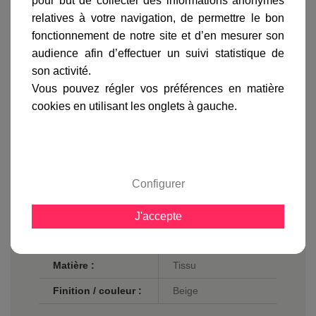
pour but de collecter des informations anonymes
relatives à votre navigation, de permettre le bon
Informations produit
fonctionnement de notre site et d’en mesurer son
marque
audience afin d’effectuer un suivi statistique de
son activité.
livraison
Vous pouvez régler vos préférences en matière
gamme complète
cookies en utilisant les onglets à gauche.
avis clients
Fiche technique
Configurer
Largeur en cm :
18
J'accepte
Hauteur en cm :
12
Matière :
Tissu
Finition / couleur :
Beige