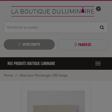
Votre compte
Panier (
0
)
Nos produits boutique luminaire
Toggle
navigati
Home
Abat-jour Rectangle 180 beige