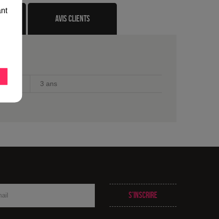
ant
te
avis clients
3 ans
S’inscrire