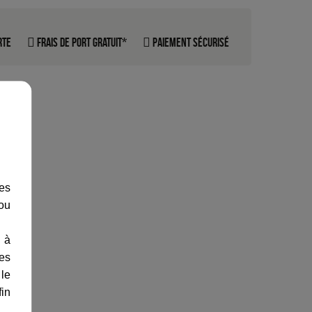
rte
Frais de port gratuit*
Paiement sécurisé
les
 ou
 à
des
 le
fin