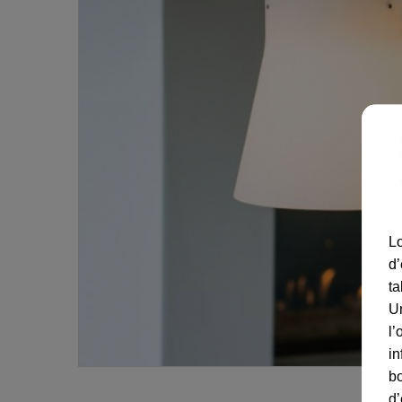
Lo
d’
ta
U
l’
in
bo
d’