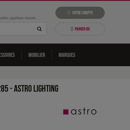
Votre compte
dier, applique murale, ...
Panier (
0
)
essoires
Mobilier
Marques
285
-
Astro Lighting