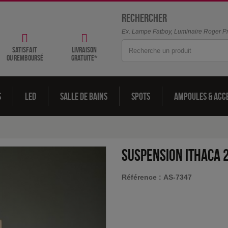
Rechercher
Ex. Lampe Fatboy, Luminaire Roger Pra
satisfait
livraison
ou remboursé
gratuite*
s
LED
Salle de bains
Spots
Ampoules & acc
Suspension Ithaca 
Référence :
AS-7347