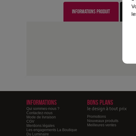
Vo
Informations produit
le
Informations
Bons plans
le design à tout prix
Qui sommes-nous ?
Contactez-nous
Promotions
Mode de livraison
Nouveaux produits
CGV
Meilleures ventes
Mentions légales
Les engagements La Boutique
Du Luminaire