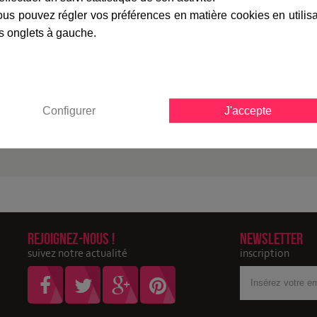
us pouvez régler vos préférences en matière cookies en utilis
marque
livraison
gamme complè
s onglets à gauche.
Fiche technique
Configurer
J'accepte
Garantie :
Rejoignez-nous !
Newsletter
suivez notre actualité
inscription
Votre
adresse
Email