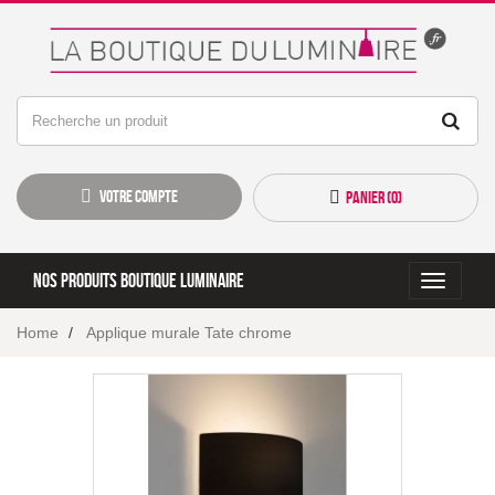
Votre compte
Panier (
0
)
Nos produits boutique luminaire
Toggle
navigati
Home
Applique murale Tate chrome