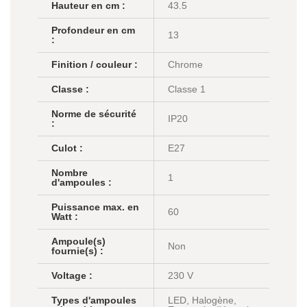
Hauteur en cm :
43.5
Profondeur en cm
13
:
Finition / couleur :
Chrome
Classe :
Classe 1
Norme de sécurité
IP20
:
Culot :
E27
Nombre
1
d'ampoules :
Puissance max. en
60
Watt :
Ampoule(s)
Non
fournie(s) :
Voltage :
230 V
Types d'ampoules
LED, Halogène,